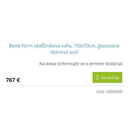
Bette Form obdĺžniková vaňa, 150x70cm, glazovaná
titánová oceľ
Na dotaz (informujte se o termíne dodania)
Do košíka
767 €
Kód:
2950000