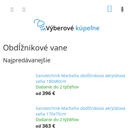
Prejsť
NÁKU
na
obsah
KOŠÍK
Obdĺžnikové vane
Najpredávanejšie
Sanotechnik Marbella obdĺžniková akrylátová
vaňa 180x80cm
Dodanie do 2 týždňov
396 €
od
Sanotechnik Marbella obdĺžniková akrylátová
vaňa 170x75cm
Dodanie do 2 týždňov
363 €
od