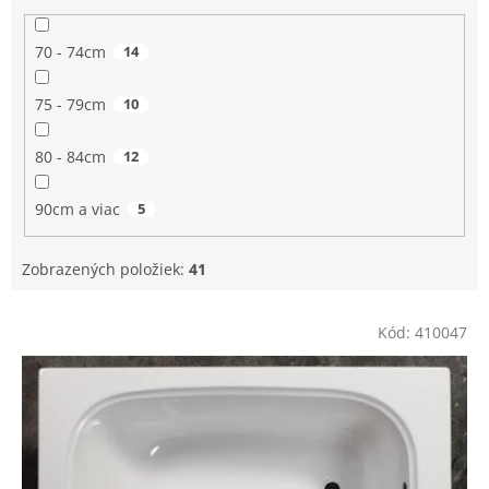
70 - 74cm
14
75 - 79cm
10
80 - 84cm
12
90cm a viac
5
Zobrazených položiek:
41
V
Kód:
410047
ý
p
i
s
p
r