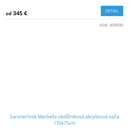
DETAIL
345 €
od
Kód:
409090
Sanotechnik Marbella obdĺžniková akrylátová vaňa
170x75cm