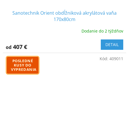
Sanotechnik Orient obdĺžniková akrylátová vaňa
170x80cm
Dodanie do 2 týždňov
DETAIL
407 €
od
Kód:
409011
POSLEDNÉ
KUSY DO
VYPREDANIA