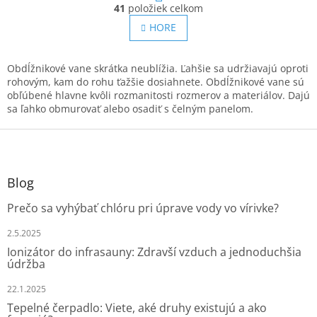
O
r
41
položiek celkom
v
á
l
HORE
n
á
k
o
d
v
a
Obdĺžnikové vane skrátka neublížia. Ľahšie sa udržiavajú oproti
a
c
rohovým, kam do rohu ťažšie dosiahnete. Obdĺžnikové vane sú
n
i
obľúbené hlavne kvôli rozmanitosti rozmerov a materiálov. Dajú
i
e
sa ľahko obmurovať alebo osadiť s čelným panelom.
e
p
Z
r
v
á
k
p
y
ä
Blog
v
t
ý
Prečo sa vyhýbať chlóru pri úprave vody vo vírivke?
i
p
e
i
2.5.2025
s
Ionizátor do infrasauny: Zdravší vzduch a jednoduchšia
u
údržba
22.1.2025
Tepelné čerpadlo: Viete, aké druhy existujú a ako