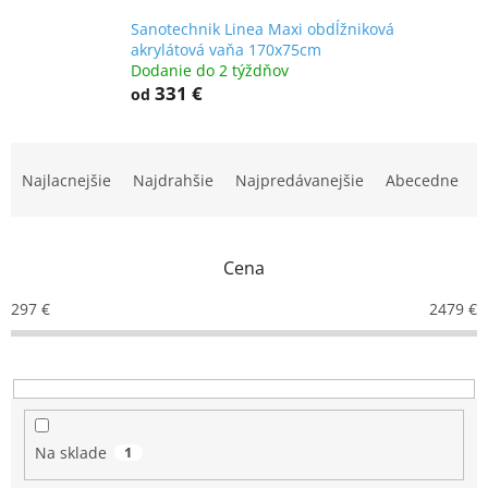
Sanotechnik Linea Maxi obdĺžniková
akrylátová vaňa 170x75cm
Dodanie do 2 týždňov
331 €
od
R
a
Najlacnejšie
Najdrahšie
Najpredávanejšie
Abecedne
d
e
n
Cena
i
e
297
€
2479
€
p
r
o
d
u
k
Na sklade
1
t