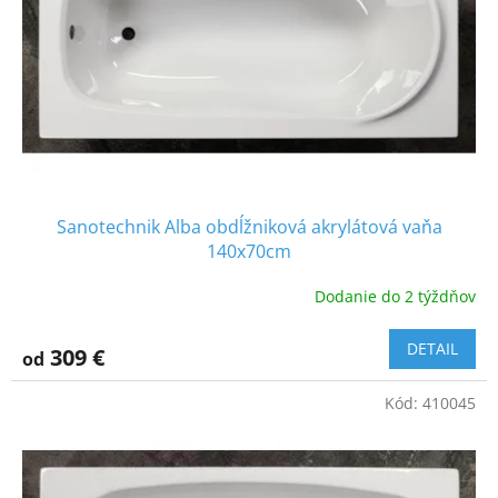
Sanotechnik Alba obdĺžniková akrylátová vaňa
140x70cm
Dodanie do 2 týždňov
DETAIL
309 €
od
Kód:
410045