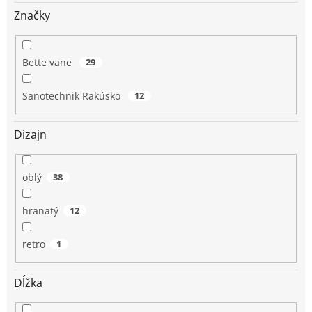
o
v
Značky
Bette vane
29
Sanotechnik Rakúsko
12
Dizajn
oblý
38
hranatý
12
retro
1
Dĺžka