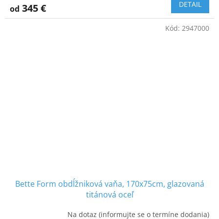
DETAIL
345 €
od
Kód:
2947000
Bette Form obdĺžniková vaňa, 170x75cm, glazovaná
titánová oceľ
Na dotaz (informujte se o termíne dodania)