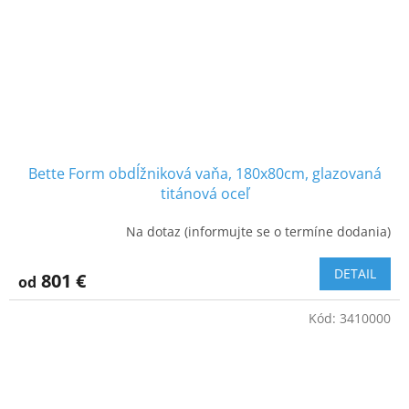
Bette Form obdĺžniková vaňa, 180x80cm, glazovaná
titánová oceľ
Na dotaz (informujte se o termíne dodania)
DETAIL
801 €
od
Kód:
3410000