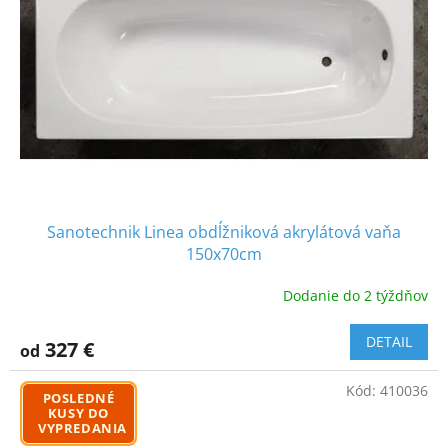
Sanotechnik Linea obdĺžniková akrylátová vaňa
150x70cm
Dodanie do 2 týždňov
DETAIL
327 €
od
Kód:
410036
POSLEDNÉ
KUSY DO
VYPREDANIA