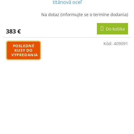
titánová oceľ
Na dotaz (informujte se o termíne dodania)
Do košíka
383 €
Kód:
409091
POSLEDNÉ
KUSY DO
VYPREDANIA