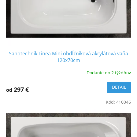
o
d
u
k
t
o
v
Sanotechnik Linea Mini obdĺžniková akrylátová vaňa
120x70cm
Dodanie do 2 týždňov
DETAIL
297 €
od
Kód:
410046