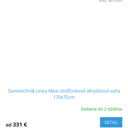
Kód:
401000
Sanotechnik Linea Maxi obdĺžniková akrylátová vaňa
170x75cm
Dodanie do 2 týždňov
DETAIL
331 €
od