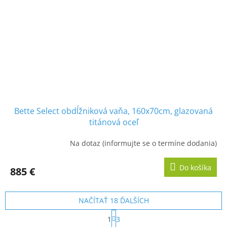
Bette Select obdĺžniková vaňa, 160x70cm, glazovaná
titánová oceľ
Na dotaz (informujte se o termíne dodania)
Do košíka
885 €
NAČÍTAŤ 18 ĎALŠÍCH
S
1
3
t