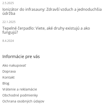
e
2.5.2025
Ionizátor do infrasauny: Zdravší vzduch a jednoduchšia
údržba
22.1.2025
Tepelné čerpadlo: Viete, aké druhy existujú a ako
fungujú?
8.4.2024
Informácie pre vás
Ako nakupovať
Doprava
Kontakt
Blog
Vrátenie a reklamácie
Obchodné podmienky
Ochrana osobných údajov