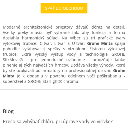
SPÄŤ DO OBCHODU
Moderné architektonické priestory dávajú dôraz na detail.
Všetky prvky musia byť vybrané tak, aby funkcia a forma
dosiahla harmonický súlad. Na výber sú tri grafické tvary
výtokovej trubice: C-tvar, L-tvar a U-tvar.
Grohe Minta
spája
pohodlie vyťahovacej spršky s vizuálnou čistotou výtokovej
trubice. Extra vysoký výstup vody a technológie GROHE
SilkMove® - pre jednoduché ovládanie - umožňuje ľahké
plnenie aj tých najväčších hrncov. Dodáva všetky výhody, ktoré
by ste očakávali od armatúry na profesionálnej úrovni,
Grohe
Minta
je k dodaniu v povrchu odolnom voči poškrabaniu -
supersteel a GROHE Starlight® chrómu.
Z
á
p
ä
Blog
t
Prečo sa vyhýbať chlóru pri úprave vody vo vírivke?
i