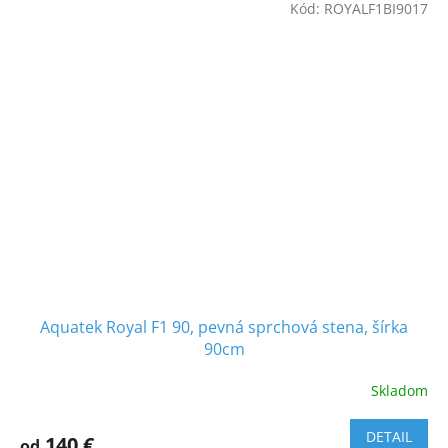
Kód:
ROYALF1BI9017
Aquatek Royal F1 90, pevná sprchová stena, šírka
90cm
Skladom
DETAIL
140 €
od