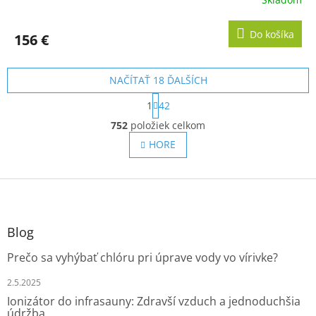
Do košíka
156 €
NAČÍTAŤ 18 ĎALŠÍCH
S
1
42
t
O
r
752
položiek celkom
v
á
l
HORE
n
á
k
o
d
v
Z
a
a
c
á
n
i
p
i
e
ä
e
Blog
p
t
r
Prečo sa vyhýbať chlóru pri úprave vody vo vírivke?
i
v
e
k
2.5.2025
y
Ionizátor do infrasauny: Zdravší vzduch a jednoduchšia
v
údržba