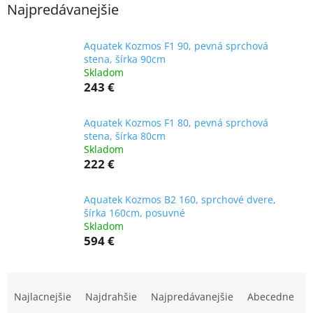
Najpredávanejšie
Aquatek Kozmos F1 90, pevná sprchová
stena, šírka 90cm
Skladom
243 €
Aquatek Kozmos F1 80, pevná sprchová
stena, šírka 80cm
Skladom
222 €
Aquatek Kozmos B2 160, sprchové dvere,
šírka 160cm, posuvné
Skladom
594 €
R
a
Najlacnejšie
Najdrahšie
Najpredávanejšie
Abecedne
d