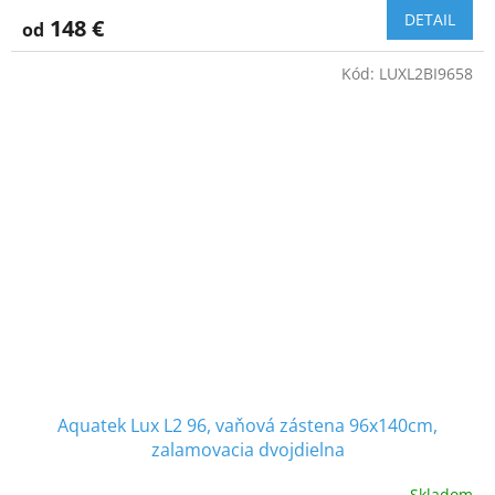
DETAIL
148 €
od
Kód:
LUXL2BI9658
Aquatek Lux L2 96, vaňová zástena 96x140cm,
zalamovacia dvojdielna
Skladom