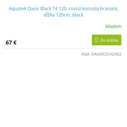
Aquatek Oasis Black T4 120, rovná konzola hranatá,
dĺžka 120cm, black
Skladom
Do košíka
67 €
Kód:
OASISF2CH2562