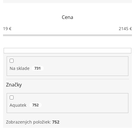
e
n
Cena
i
e
19
€
2145
€
p
r
o
d
u
k
Na sklade
731
t
o
v
Značky
Aquatek
752
Zobrazených položiek:
752