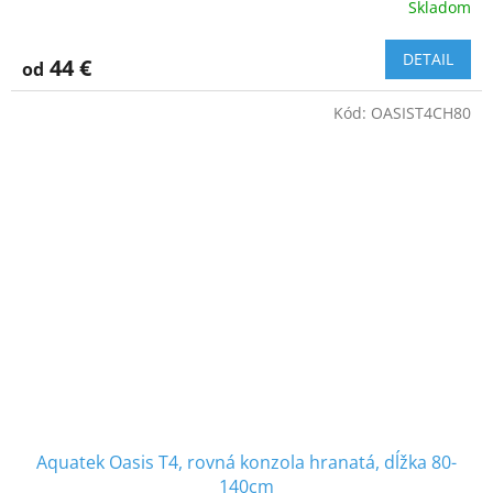
Skladom
DETAIL
44 €
od
Kód:
OASIST4CH80
Aquatek Oasis T4, rovná konzola hranatá, dĺžka 80-
140cm