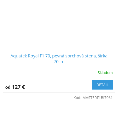
Aquatek Royal F1 70, pevná sprchová stena, šírka
70cm
Skladom
DETAIL
127 €
od
Kód:
MASTERF1BI7061