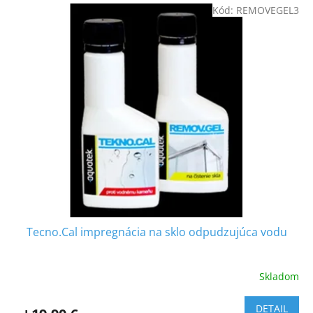
V
Kód:
REMOVEGEL3
ý
p
i
s
p
r
o
d
u
k
t
o
v
Tecno.Cal impregnácia na sklo odpudzujúca vodu
Skladom
DETAIL