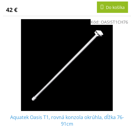
Do košíka
42 €
Kód:
OASIST1CH76
Aquatek Oasis T1, rovná konzola okrúhla, dĺžka 76-
91cm