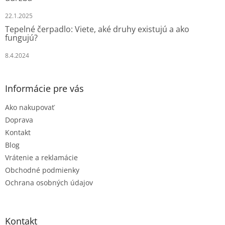
ý
p
22.1.2025
i
Tepelné čerpadlo: Viete, aké druhy existujú a ako
s
fungujú?
u
8.4.2024
Informácie pre vás
Ako nakupovať
Doprava
Kontakt
Blog
Vrátenie a reklamácie
Obchodné podmienky
Ochrana osobných údajov
Kontakt