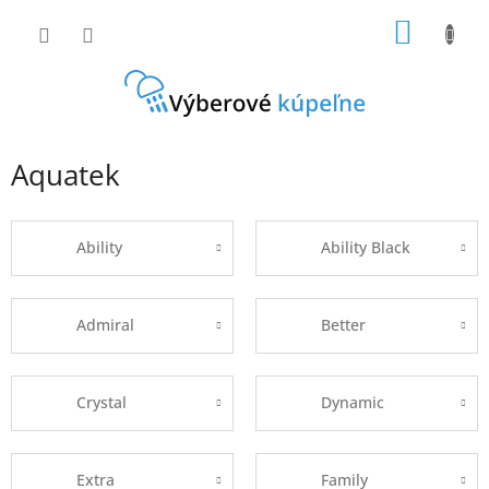
Prejsť
NÁKU
na
obsah
KOŠÍK
Aquatek
Ability
Ability Black
Admiral
Better
Crystal
Dynamic
Extra
Family