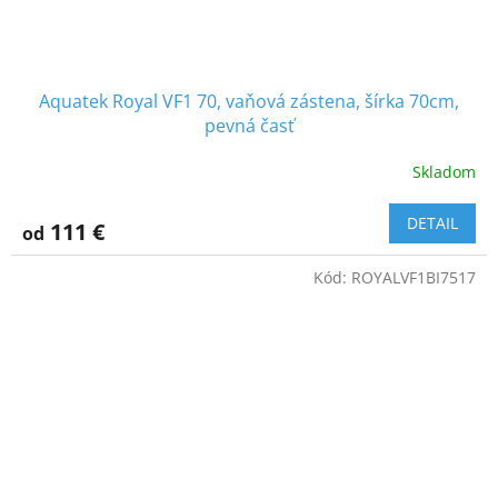
Aquatek Royal VF1 70, vaňová zástena, šírka 70cm,
pevná časť
Skladom
DETAIL
111 €
od
Kód:
ROYALVF1BI7517