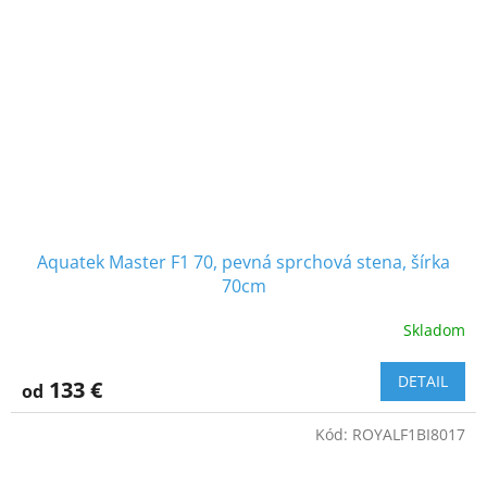
Aquatek Master F1 70, pevná sprchová stena, šírka
70cm
Skladom
DETAIL
133 €
od
Kód:
ROYALF1BI8017