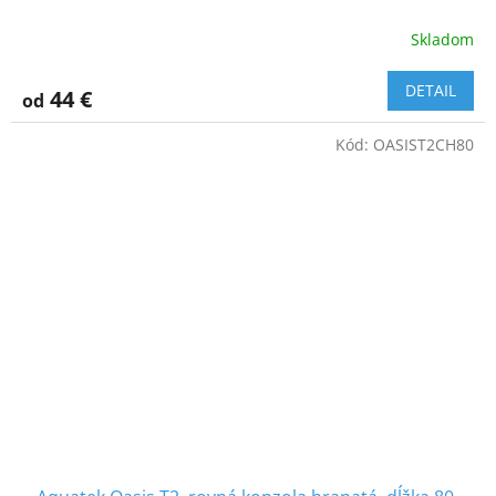
Skladom
DETAIL
44 €
od
Kód:
OASIST2CH80