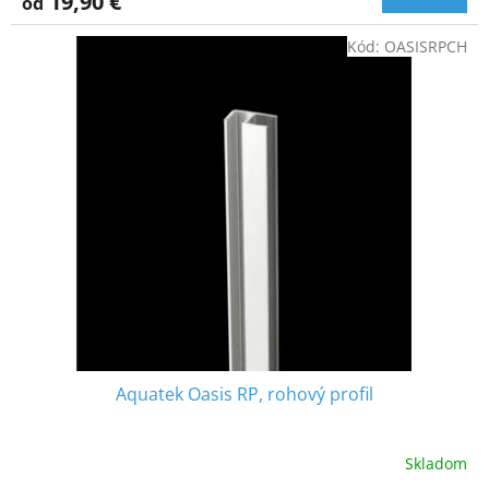
19,90 €
od
Kód:
OASISRPCH
Aquatek Oasis RP, rohový profil
Skladom