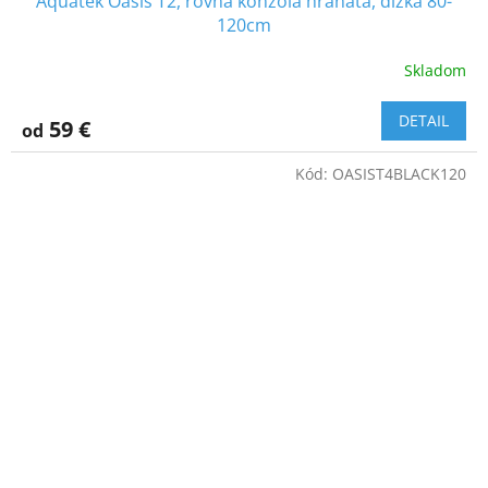
Aquatek Oasis T2, rovná konzola hranatá, dĺžka 80-
120cm
Skladom
DETAIL
59 €
od
Kód:
OASIST4BLACK120