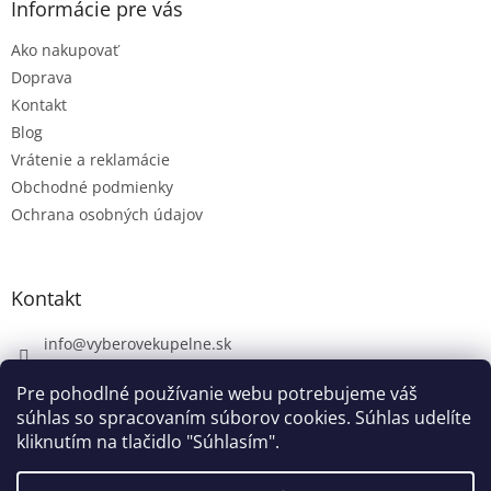
Informácie pre vás
Ako nakupovať
Doprava
Kontakt
Blog
Vrátenie a reklamácie
Obchodné podmienky
Ochrana osobných údajov
Kontakt
info
@
vyberovekupelne.sk
0907 559 466
Pre pohodlné používanie webu potrebujeme váš
https://www.facebook.com/vyberovekoupelny/
súhlas so spracovaním súborov cookies. Súhlas udelíte
kliknutím na tlačidlo "Súhlasím".