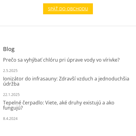
SPÄŤ DO OBCHODU
Z
á
p
ä
Blog
t
Prečo sa vyhýbať chlóru pri úprave vody vo vírivke?
i
e
2.5.2025
Ionizátor do infrasauny: Zdravší vzduch a jednoduchšia
údržba
22.1.2025
Tepelné čerpadlo: Viete, aké druhy existujú a ako
fungujú?
8.4.2024