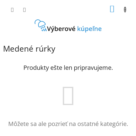
Prejsť
NÁKU
na
obsah
KOŠÍK
Medené rúrky
Produkty ešte len pripravujeme.
Môžete sa ale pozrieť na ostatné kategórie.