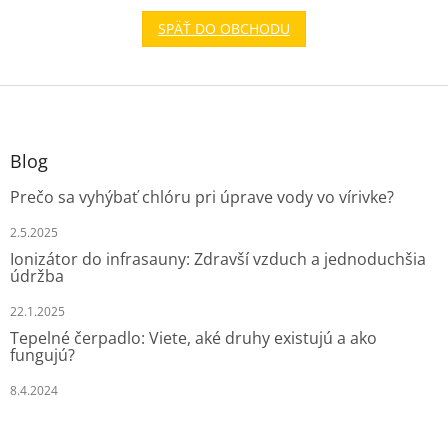
SPÄŤ DO OBCHODU
Z
á
p
ä
Blog
t
Prečo sa vyhýbať chlóru pri úprave vody vo vírivke?
i
e
2.5.2025
Ionizátor do infrasauny: Zdravší vzduch a jednoduchšia
údržba
22.1.2025
Tepelné čerpadlo: Viete, aké druhy existujú a ako
fungujú?
8.4.2024