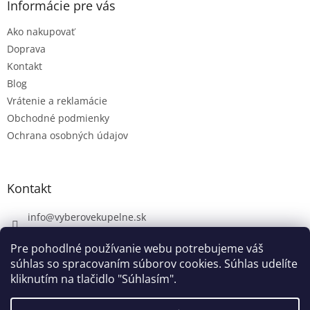
Informácie pre vás
Ako nakupovať
Doprava
Kontakt
Blog
Vrátenie a reklamácie
Obchodné podmienky
Ochrana osobných údajov
Kontakt
info
@
vyberovekupelne.sk
0907 559 466
Pre pohodlné používanie webu potrebujeme váš
https://www.facebook.com/vyberovekoupelny/
súhlas so spracovaním súborov cookies. Súhlas udelíte
kliknutím na tlačidlo "Súhlasím".