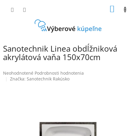
Prejsť
NÁKU
na
obsah
KOŠÍK
Sanotechnik Linea obdĺžniková
akrylátová vaňa 150x70cm
Priemerné
Neohodnotené
Podrobnosti hodnotenia
hodnotenie
Značka:
Sanotechnik Rakúsko
produktu
je
0,0
z
5
hviezdičiek.