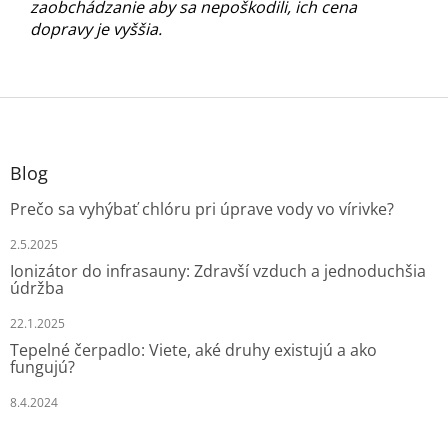
zaobchádzanie aby sa nepoškodili, ich cena
dopravy je vyššia.
Z
á
p
ä
Blog
t
Prečo sa vyhýbať chlóru pri úprave vody vo vírivke?
i
e
2.5.2025
Ionizátor do infrasauny: Zdravší vzduch a jednoduchšia
údržba
22.1.2025
Tepelné čerpadlo: Viete, aké druhy existujú a ako
fungujú?
8.4.2024