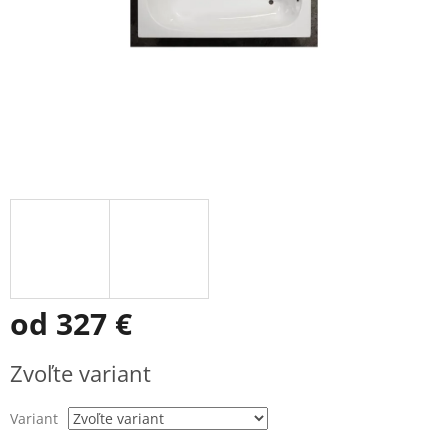
od
327 €
Jednotková
Zvoľte variant
cena:
Variant