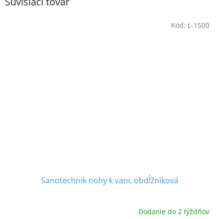
Súvisiaci tovar
Kód:
L-1500
Sanotechnik nohy k vani, obdĺžniková
Dodanie do 2 týždňov