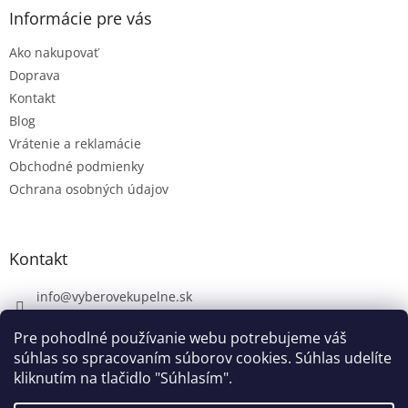
Informácie pre vás
Ako nakupovať
Doprava
Kontakt
Blog
Vrátenie a reklamácie
Obchodné podmienky
Ochrana osobných údajov
Kontakt
info
@
vyberovekupelne.sk
0907 559 466
Pre pohodlné používanie webu potrebujeme váš
https://www.facebook.com/vyberovekoupelny/
súhlas so spracovaním súborov cookies. Súhlas udelíte
kliknutím na tlačidlo "Súhlasím".