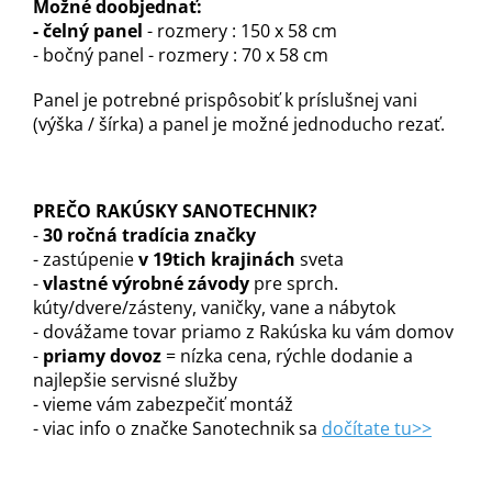
Možné doobjednať:
- čeln
ý panel
- rozmery : 150 x 58 cm
- bočný panel - rozmery : 70 x 58 cm
Panel je potrebné prispôsobiť k príslušnej vani
(výška / šírka) a panel je možné jednoducho rezať.
PREČO RAKÚSKY SANOTECHNIK?
-
30 ročná tradícia značky
- zastúpenie
v 19tich krajinách
sveta
-
vlastné výrobné závody
pre sprch.
kúty/dvere/zásteny, vaničky, vane a nábytok
- dovážame tovar priamo z Rakúska ku vám domov
-
priamy dovoz
= nízka cena, rýchle dodanie a
najlepšie servisné služby
- vieme vám zabezpečiť montáž
- viac info o značke Sanotechnik sa
dočítate tu>>