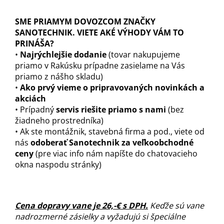
SME PRIAMYM DOVOZCOM ZNAČKY
SANOTECHNIK. VIETE AKÉ VÝHODY VÁM TO
PRINÁŠA?
•
Najrýchlejšie dodanie
(tovar nakupujeme
priamo v Rakúsku prípadne zasielame na Vás
priamo z nášho skladu)
•
Ako prvý vieme o pripravovaných novinkách a
akciách
• Prípadný
servis riešite priamo s nami
(bez
žiadneho prostredníka)
• Ak ste montážnik, stavebná firma a pod., viete od
nás
odoberať Sanotechnik za veľkoobchodné
ceny
(pre viac info nám napíšte do chatovacieho
okna naspodu stránky)
Cena dopravy vane je 26,-€ s DPH.
Keďže sú vane
nadrozmerné zásielky a vyžadujú si špeciálne