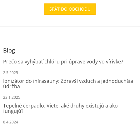
SPÄŤ DO OBCHODU
Z
á
p
ä
Blog
t
Prečo sa vyhýbať chlóru pri úprave vody vo vírivke?
i
e
2.5.2025
Ionizátor do infrasauny: Zdravší vzduch a jednoduchšia
údržba
22.1.2025
Tepelné čerpadlo: Viete, aké druhy existujú a ako
fungujú?
8.4.2024