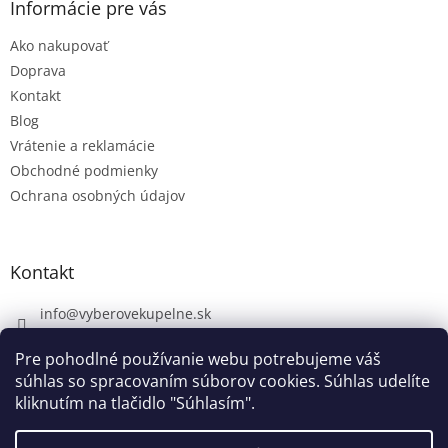
Informácie pre vás
Ako nakupovať
Doprava
Kontakt
Blog
Vrátenie a reklamácie
Obchodné podmienky
Ochrana osobných údajov
Kontakt
info
@
vyberovekupelne.sk
0907 559 466
Pre pohodlné používanie webu potrebujeme váš
https://www.facebook.com/vyberovekoupelny/
súhlas so spracovaním súborov cookies. Súhlas udelíte
kliknutím na tlačidlo "Súhlasím".