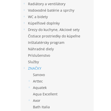
Radiátory a ventilátory
Vodovodné batérie a sprchy
WC a bidety
Kúpeľňové doplnky
Drezy do kuchyne, Akciové sety
Čistiace prostriedky do kúpeľne
Inštalatérsky program
Náhradné diely
Príslušenstvo
Služby
ZNAČKY
Sanovo
Arttec
Aquatek
Aqua Excellent
Axor
Bath Italia