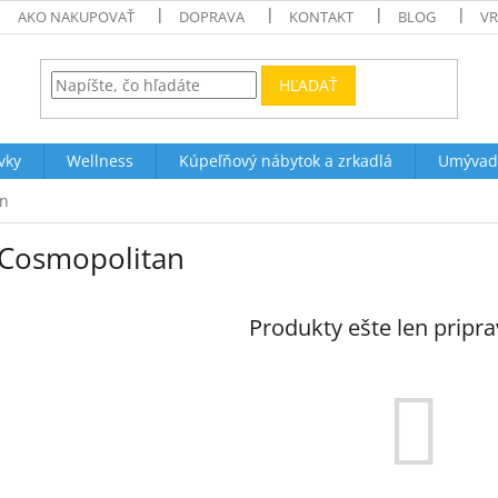
AKO NAKUPOVAŤ
DOPRAVA
KONTAKT
BLOG
VR
HĽADAŤ
vky
Wellness
Kúpeľňový nábytok a zrkadlá
Umývad
an
Cosmopolitan
Produkty ešte len pripr