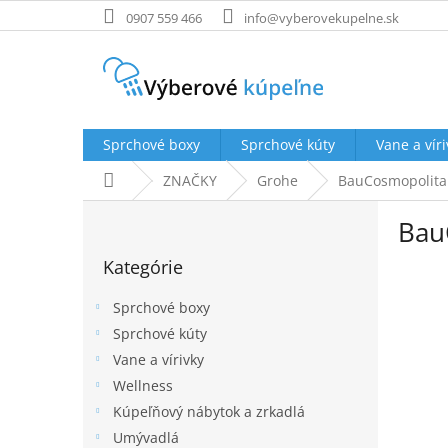
Prejsť
0907 559 466
info@vyberovekupelne.sk
na
obsah
Sprchové boxy
Sprchové kúty
Vane a víri
Domov
ZNAČKY
Grohe
BauCosmopolit
B
Bau
o
Preskočiť
č
Kategórie
kategórie
n
ý
Sprchové boxy
p
Sprchové kúty
a
Vane a vírivky
n
e
Wellness
l
Kúpeľňový nábytok a zrkadlá
Umývadlá