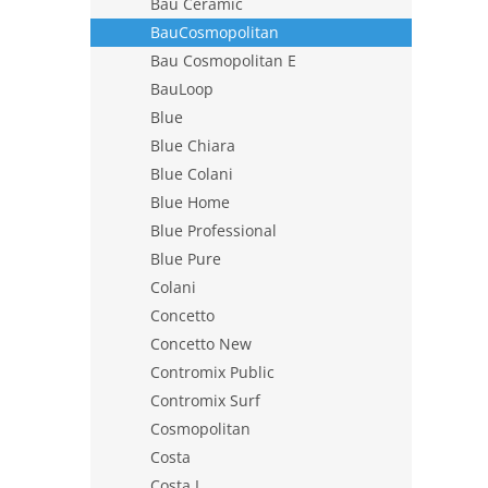
Bau Ceramic
BauCosmopolitan
Bau Cosmopolitan E
BauLoop
Blue
Blue Chiara
Blue Colani
Blue Home
Blue Professional
Blue Pure
Colani
Concetto
Concetto New
Contromix Public
Contromix Surf
Cosmopolitan
Costa
Costa L