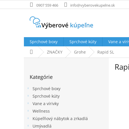
Prejsť
0907 559 466
info@vyberovekupelne.sk
na
obsah
Sprchové boxy
Sprchové kúty
Vane a víri
Domov
ZNAČKY
Grohe
Rapid SL
B
Rap
o
Preskočiť
č
Kategórie
kategórie
n
ý
Sprchové boxy
p
Sprchové kúty
a
Vane a vírivky
n
e
Wellness
l
Kúpeľňový nábytok a zrkadlá
Umývadlá