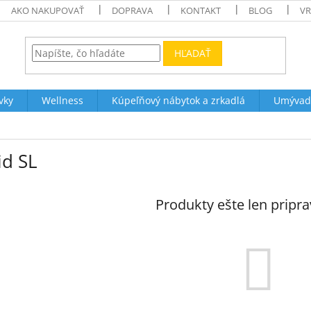
AKO NAKUPOVAŤ
DOPRAVA
KONTAKT
BLOG
VR
HĽADAŤ
vky
Wellness
Kúpeľňový nábytok a zrkadlá
Umývad
id SL
Produkty ešte len pripr