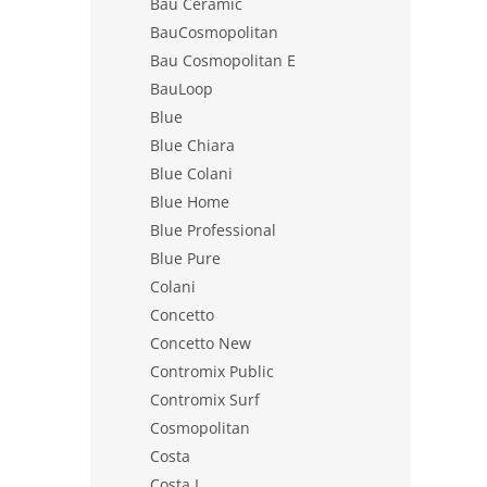
Bau Ceramic
BauCosmopolitan
Bau Cosmopolitan E
BauLoop
Blue
Blue Chiara
Blue Colani
Blue Home
Blue Professional
Blue Pure
Colani
Concetto
Concetto New
Contromix Public
Contromix Surf
Cosmopolitan
Costa
Costa L