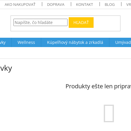
AKO NAKUPOVAŤ
DOPRAVA
KONTAKT
BLOG
VR
HĽADAŤ
vky
Wellness
Kúpeľňový nábytok a zrkadlá
Umývad
evky
Produkty ešte len pripr