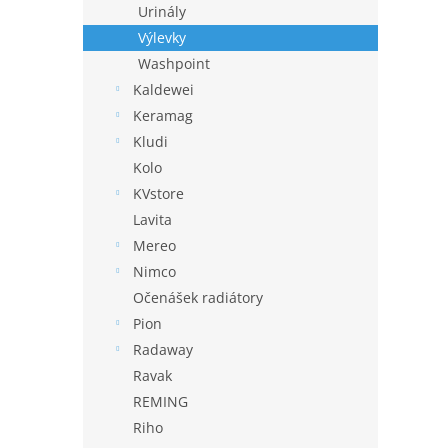
Urinály
Výlevky
Washpoint
Kaldewei
Keramag
Kludi
Kolo
KVstore
Lavita
Mereo
Nimco
Očenášek radiátory
Pion
Radaway
Ravak
REMING
Riho