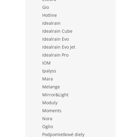
Gio
Hotline
Idealrain
Idealrain Cube
Idealrain Evo
Idealrain Evo Jet
Idealrain Pro
IOM
Ipalyss
Mara
Melange
Mirror&Light
Moduly
Moments
Nora
Oglio
Podpomietkové diely