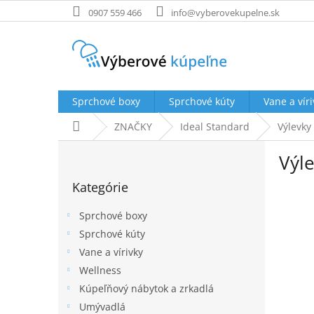
Prejsť
0907 559 466
info@vyberovekupelne.sk
na
obsah
Sprchové boxy
Sprchové kúty
Vane a víri
Domov
ZNAČKY
Ideal Standard
Výlevky
B
Výl
o
Preskočiť
č
Kategórie
kategórie
n
ý
Sprchové boxy
p
Sprchové kúty
a
Vane a vírivky
n
e
Wellness
l
Kúpeľňový nábytok a zrkadlá
Umývadlá