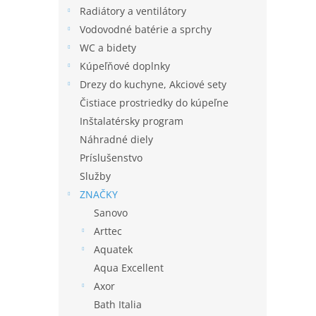
Radiátory a ventilátory
Vodovodné batérie a sprchy
WC a bidety
Kúpeľňové doplnky
Drezy do kuchyne, Akciové sety
Čistiace prostriedky do kúpeľne
Inštalatérsky program
Náhradné diely
Príslušenstvo
Služby
ZNAČKY
Sanovo
Arttec
Aquatek
Aqua Excellent
Axor
Bath Italia