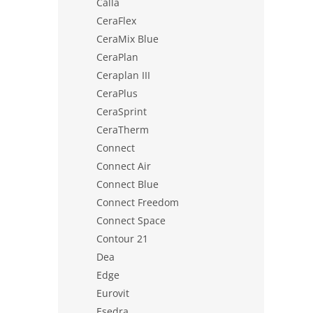
Calla
CeraFlex
CeraMix Blue
CeraPlan
Ceraplan III
CeraPlus
CeraSprint
CeraTherm
Connect
Connect Air
Connect Blue
Connect Freedom
Connect Space
Contour 21
Dea
Edge
Eurovit
Esedra