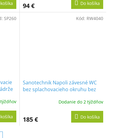
košíka
Do košíka
94 €
d:
SP260
Kód:
RW4040
vacie
Sanotechnik Napoli závesné WC
nádrže
bez splachovacieho okruhu bez
 SP204
sedátka 54x35,5x38,5 cm
 týždňov
Dodanie do 2 týždňov
košíka
Do košíka
185 €