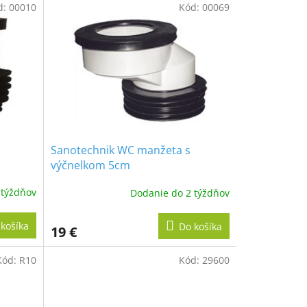
d:
00010
Kód:
00069
Sanotechnik WC manžeta s
výčnelkom 5cm
 týždňov
Dodanie do 2 týždňov
košíka
Do košíka
19 €
Kód:
R10
Kód:
29600