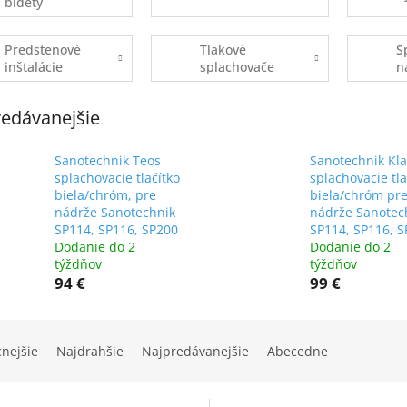
bidety
Predstenové
Tlakové
S
inštalácie
splachovače
n
edávanejšie
Sanotechnik Teos
Sanotechnik Kla
splachovacie tlačítko
splachovacie tla
biela/chróm, pre
biela/chróm pr
nádrže Sanotechnik
nádrže Sanotec
SP114, SP116, SP200
SP114, SP116, 
Dodanie do 2
Dodanie do 2
týždňov
týždňov
94 €
99 €
cnejšie
Najdrahšie
Najpredávanejšie
Abecedne