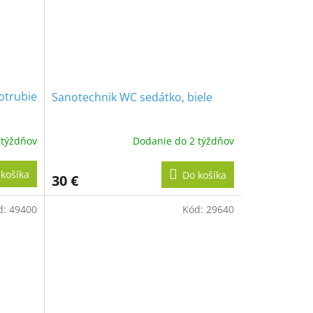
otrubie
Sanotechnik WC sedátko, biele
 týždňov
Dodanie do 2 týždňov
košíka
Do košíka
30 €
d:
49400
Kód:
29640