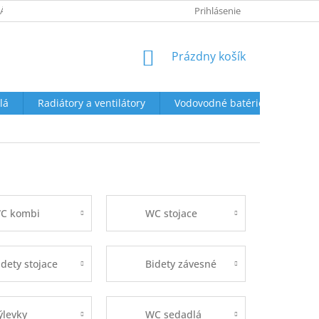
ÁTENIE A REKLAMÁCIE
OBCHODNÉ PODMIENKY
Prihlásenie
OCHRANA OS
NÁKUPNÝ
Prázdny košík
KOŠÍK
lá
Radiátory a ventilátory
Vodovodné batérie a sprchy
C kombi
WC stojace
idety stojace
Bidety závesné
ýlevky
WC sedadlá