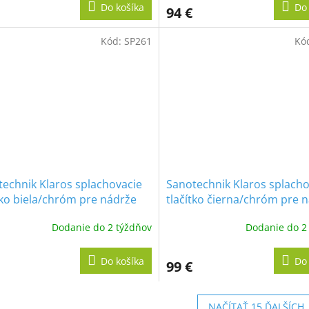
Do košíka
Do 
94 €
Kód:
SP261
Kó
echnik Klaros splachovacie
Sanotechnik Klaros splacho
tko biela/chróm pre nádrže
tlačítko čierna/chróm pre 
technik SP114, SP116, SP200
Sanotechnik SP114, SP116,
Dodanie do 2 týždňov
Dodanie do 2
Do košíka
Do 
99 €
NAČÍTAŤ 15 ĎALŠÍCH