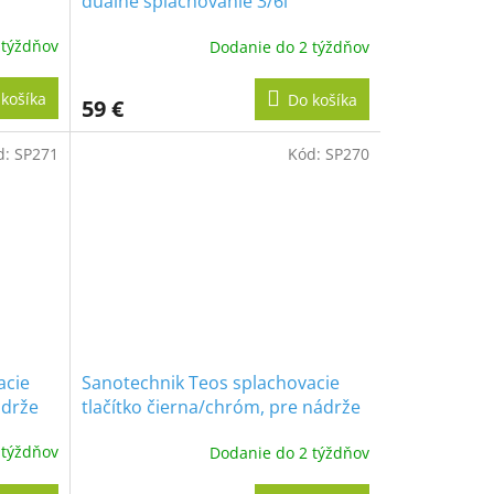
duálne splachovanie 3/6l
 týždňov
Dodanie do 2 týždňov
košíka
Do košíka
59 €
d:
SP271
Kód:
SP270
acie
Sanotechnik Teos splachovacie
ádrže
tlačítko čierna/chróm, pre nádrže
 SP200
Sanotechnik SP114, SP116, SP204
 týždňov
Dodanie do 2 týždňov