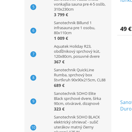
funkc
vonkajšia sauna pre 4-5 osôb,
310x230cm
3 799 €
Sanotechnik Billund 1
49 €
infrasauna pre 1 osobu,
80x110cm
1 009 €
Aquatek Holiday R23,
obdĺžnikový sprchový kút,
120x80cm, posuvné dvere
367 €
Sanotechnik QuickLine
Rumba, sprchový box
štvrťkruh 90x90x215cm, CL88
689 €
Sanotechnik SOHO Elite
Black sprchové dvere, šírka
Sano
90cm, otváravé, dizajnové
Durop
323 €
Sanotechnik SOHO BLACK
elektrický ohrievač - sušič
uterákov matný čierny