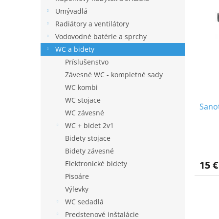
V
n
ý
i
Umývadlá
p
e
Radiátory a ventilátory
i
p
Vodovodné batérie a sprchy
s
r
WC a bidety
p
o
Príslušenstvo
r
d
o
u
Závesné WC - kompletné sady
d
k
WC kombi
u
t
WC stojace
Sano
k
o
WC závesné
t
v
WC + bidet 2v1
o
Bidety stojace
v
Bidety závesné
15 €
Elektronické bidety
Pisoáre
Výlevky
WC sedadlá
Predstenové inštalácie