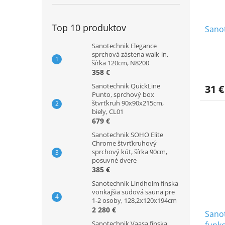
Top 10 produktov
Sano
Sanotechnik Elegance
sprchová zástena walk-in,
šírka 120cm, N8200
358 €
Sanotechnik QuickLine
31 €
Punto, sprchový box
štvrťkruh 90x90x215cm,
biely, CL01
679 €
Sanotechnik SOHO Elite
Chrome štvrťkruhový
sprchový kút, šírka 90cm,
posuvné dvere
385 €
Sanotechnik Lindholm fínska
vonkajšia sudová sauna pre
1-2 osoby, 128,2x120x194cm
2 280 €
Sanot
Sanotechnik Vaasa fínska