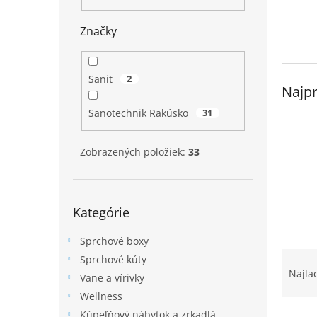
Značky
Sanit
2
Najpr
Sanotechnik Rakúsko
31
Zobrazených položiek:
33
Preskočiť
Kategórie
kategórie
Sprchové boxy
R
Sprchové kúty
a
Najla
Vane a vírivky
d
Wellness
e
Kúpeľňový nábytok a zrkadlá