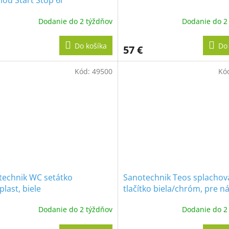
iou Start Stop 6l
Dodanie do 2 týždňov
Dodanie do 2
Do košíka
Do 
57 €
Kód:
49500
Kó
technik WC setátko
Sanotechnik Teos splachov
last, biele
tlačítko biela/chróm, pre n
Sanotechnik SP114, SP116,
Dodanie do 2 týždňov
Dodanie do 2