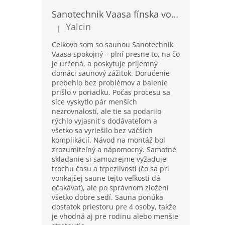
Sanotechnik Vaasa fínska vonkajšia sauna pre 4-5 osôb, 310x230cm
Yalcin
|
Hodnotenie produktu je 5 z 5 hviezdičiek.
Celkovo som so saunou Sanotechnik
Vaasa spokojný – plní presne to, na čo
je určená, a poskytuje príjemný
domáci saunový zážitok. Doručenie
prebehlo bez problémov a balenie
prišlo v poriadku. Počas procesu sa
síce vyskytlo pár menších
nezrovnalostí, ale tie sa podarilo
rýchlo vyjasniť s dodávateľom a
všetko sa vyriešilo bez väčších
komplikácií. Návod na montáž bol
zrozumiteľný a nápomocný. Samotné
skladanie si samozrejme vyžaduje
trochu času a trpezlivosti (čo sa pri
vonkajšej saune tejto veľkosti dá
očakávať), ale po správnom zložení
všetko dobre sedí. Sauna ponúka
dostatok priestoru pre 4 osoby, takže
je vhodná aj pre rodinu alebo menšie