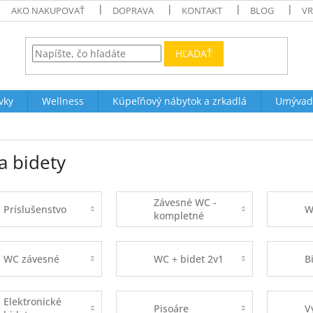
AKO NAKUPOVAŤ
DOPRAVA
KONTAKT
BLOG
VR
HĽADAŤ
vky
Wellness
Kúpeľňový nábytok a zrkadlá
Umývad
a bidety
Závesné WC -
Príslušenstvo
W
kompletné
sady
WC závesné
WC + bidet 2v1
B
Elektronické
Pisoáre
V