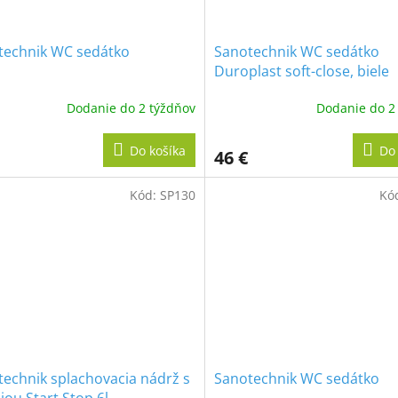
technik WC sedátko
Sanotechnik WC sedátko
Duroplast soft-close, biele
Dodanie do 2 týždňov
Dodanie do 2
Do košíka
Do 
46 €
Kód:
SP130
Kó
echnik splachovacia nádrž s
Sanotechnik WC sedátko