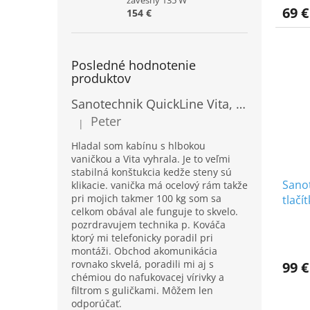
závesný 135 W
69 €
154 €
Posledné hodnotenie
produktov
Sanotechnik QuickLine Vita, sprchový box s hlbokou vaničkou, štvrťkruh 90x90x215cm, CL97
Peter
|
Hodnotenie produktu je 5 z 5 hviezdičiek.
Hladal som kabínu s hlbokou
vaničkou a Vita vyhrala. Je to veľmi
stabilná konštukcia kedže steny sú
Sanot
klikacie. vanička má ocelový rám takže
pri mojich takmer 100 kg som sa
tlačí
celkom obával ale funguje to skvelo.
Sano
pozrdravujem technika p. Kováča
ktorý mi telefonicky poradil pri
montáži. Obchod akomunikácia
rovnako skvelá, poradili mi aj s
99 €
chémiou do nafukovacej vírivky a
filtrom s guličkami. Môžem len
odporúčať.