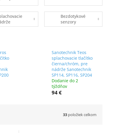
plachovacie
Bezdotykové
ádrže
senzory
ros
Sanotechnik Teos
čítko
splachovacie tlačítko
e
čierna/chróm, pre
hnik
nádrže Sanotechnik
SP200
SP114, SP116, SP204
Dodanie do 2
týždňov
94 €
33
položiek celkom