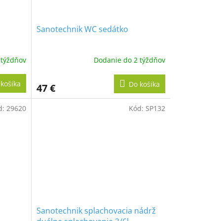
Sanotechnik WC sedátko
 týždňov
Dodanie do 2 týždňov
košíka
Do košíka
47 €
d:
29620
Kód:
SP132
Sanotechnik splachovacia nádrž