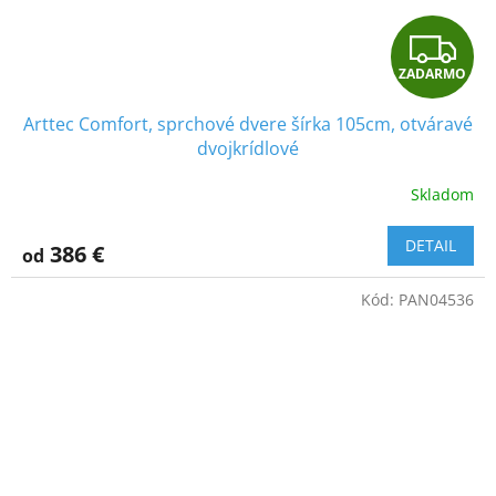
Z
ZADARMO
A
Arttec Comfort, sprchové dvere šírka 105cm, otváravé
D
dvojkrídlové
A
Skladom
Priemerné
hodnotenie
R
produktu
DETAIL
386 €
od
je
M
5,0
Kód:
PAN04536
z
O
5
hviezdičiek.