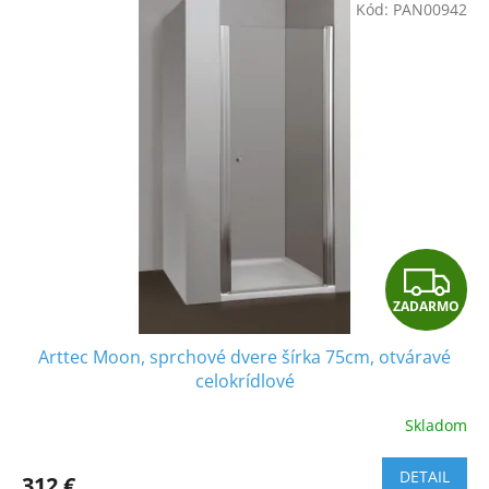
Kód:
PAN00942
O
Z
ZADARMO
A
Arttec Moon, sprchové dvere šírka 75cm, otváravé
D
celokrídlové
A
Skladom
R
DETAIL
312 €