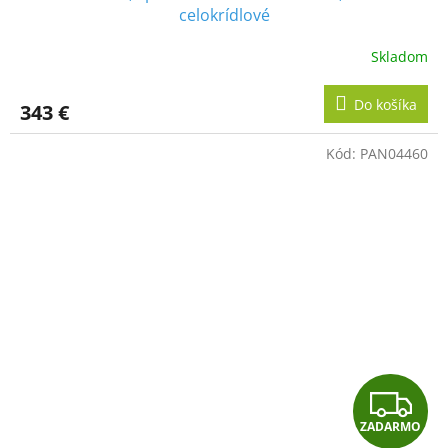
D
celokrídlové
A
Skladom
R
Do košíka
343 €
M
Kód:
PAN04460
O
Z
ZADARMO
A