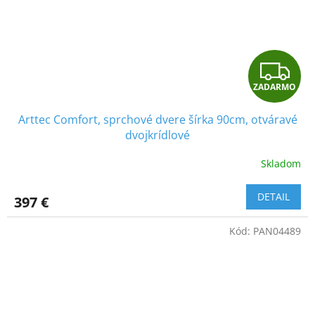
Z
ZADARMO
A
Arttec Comfort, sprchové dvere šírka 90cm, otváravé
D
dvojkrídlové
A
Skladom
R
DETAIL
397 €
M
Kód:
PAN04489
O