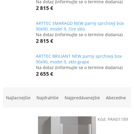
Na dotaz (informujte se o termíne dodania)
2 815 €
ARTTEC SMARAGD NEW parný sprchový box
90x90, model 9, číre sklo
Na dotaz (informujte se o termíne dodania)
2 815 €
ARTTEC BRILIANT NEW parný sprchový box
90x90, model 9, sklo grape
Na dotaz (informujte se o termíne dodania)
2 655 €
R
a
Najlacnejšie
Najdrahšie
Najpredávanejšie
Abecedne
d
e
V
n
Kód:
PAN01189
ý
i
p
e