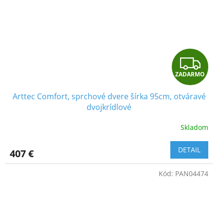
Z
ZADARMO
A
Arttec Comfort, sprchové dvere šírka 95cm, otváravé
D
dvojkrídlové
A
Skladom
R
DETAIL
407 €
M
Kód:
PAN04474
O