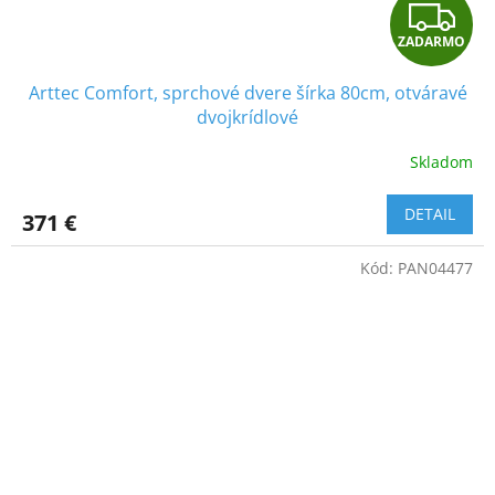
Z
ZADARMO
A
Arttec Comfort, sprchové dvere šírka 80cm, otváravé
D
dvojkrídlové
A
Skladom
Priemerné
hodnotenie
R
produktu
DETAIL
371 €
je
M
5,0
Kód:
PAN04477
z
O
5
hviezdičiek.