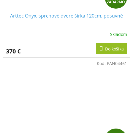
ZADARMO
A
Arttec Onyx, sprchové dvere šírka 120cm, posuvné
D
A
Skladom
R
Do košíka
370 €
M
Kód:
PAN04461
O