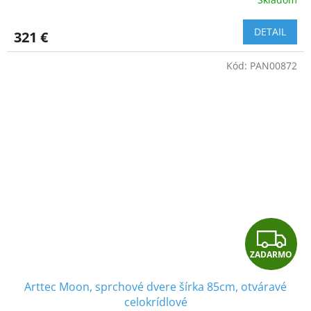
R
DETAIL
321 €
M
Kód:
PAN00872
O
Z
ZADARMO
A
Arttec Moon, sprchové dvere šírka 85cm, otváravé
D
celokrídlové