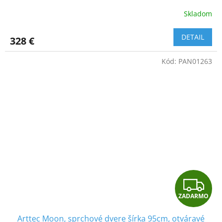
A
Skladom
R
DETAIL
328 €
M
Kód:
PAN01263
O
Z
ZADARMO
A
Arttec Moon, sprchové dvere šírka 95cm, otváravé