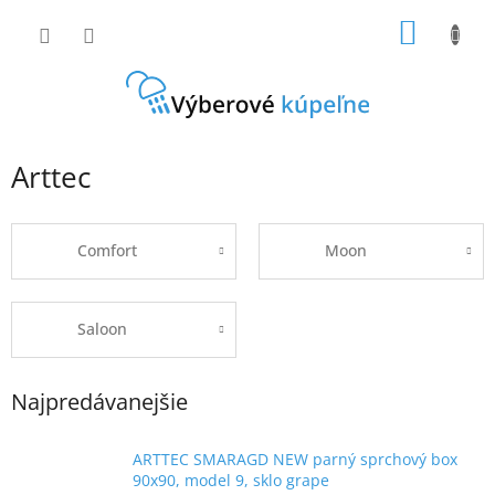
Prejsť
NÁKU
na
obsah
KOŠÍK
B
Arttec
o
č
n
Comfort
Moon
ý
p
a
Saloon
n
e
l
Najpredávanejšie
ARTTEC SMARAGD NEW parný sprchový box
90x90, model 9, sklo grape