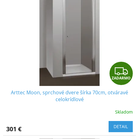
Z
ZADARMO
A
Arttec Moon, sprchové dvere šírka 70cm, otváravé
D
celokrídlové
A
Skladom
R
DETAIL
301 €
M