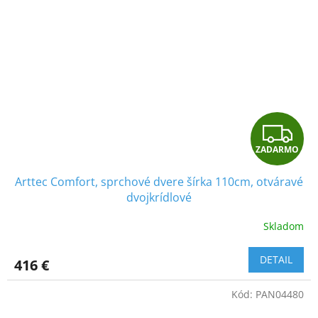
Z
ZADARMO
A
Arttec Comfort, sprchové dvere šírka 110cm, otváravé
D
dvojkrídlové
A
Skladom
R
DETAIL
416 €
M
Kód:
PAN04480
O