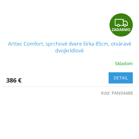
Z
ZADARMO
A
Arttec Comfort, sprchové dvere šírka 85cm, otváravé
D
dvojkrídlové
A
Skladom
R
DETAIL
386 €
M
Kód:
PAN04488
O