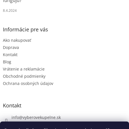
fungujú?
u
8.4.2024
Informácie pre vás
Ako nakupovať
Doprava
Kontakt
Blog
Vrátenie a reklamácie
Obchodné podmienky
Ochrana osobných údajov
Kontakt
info
@
vyberovekupelne.sk
0907 559 466