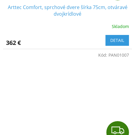
Arttec Comfort, sprchové dvere šírka 75cm, otváravé
D
dvojkrídlové
A
Skladom
R
DETAIL
362 €
M
Kód:
PAN01007
O
Z