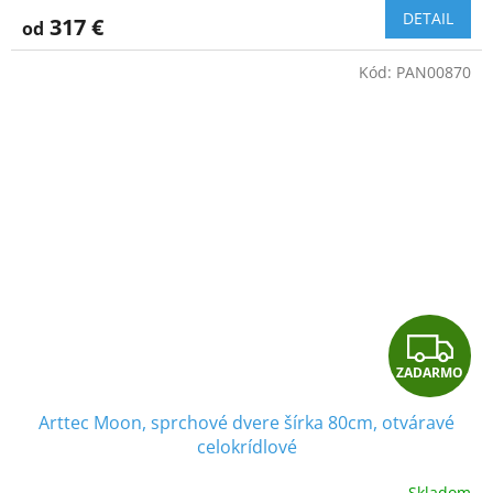
R
DETAIL
317 €
od
M
Kód:
PAN00870
O
Z
ZADARMO
A
Arttec Moon, sprchové dvere šírka 80cm, otváravé
D
celokrídlové
A
Skladom