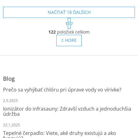
M
O
NAČÍTAŤ 18 ĎALŠÍCH
S
1
7
t
O
r
122
položiek celkom
v
á
l
HORE
n
á
k
o
d
v
Z
a
a
c
á
n
i
p
i
e
ä
e
Blog
p
t
r
Prečo sa vyhýbať chlóru pri úprave vody vo vírivke?
i
v
e
k
2.5.2025
y
Ionizátor do infrasauny: Zdravší vzduch a jednoduchšia
v
údržba
ý
p
22.1.2025
i
Tepelné čerpadlo: Viete, aké druhy existujú a ako
s