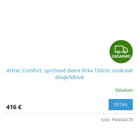
Z
ZADARMO
A
Arttec Comfort, sprchové dvere šírka 100cm, otváravé
D
dvojkrídlové
A
Skladom
R
DETAIL
416 €
M
Kód:
PAN04478
O