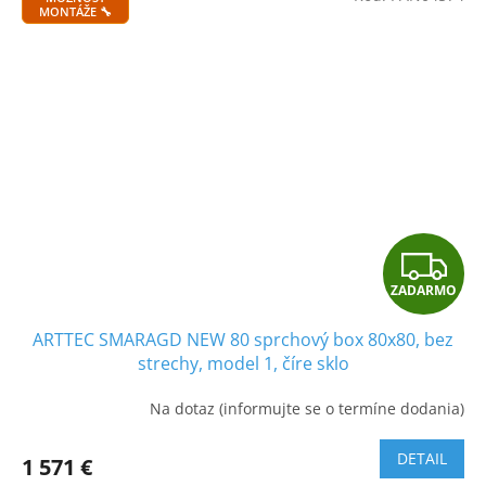
O
MONTÁŽE 🔧
Z
ZADARMO
A
ARTTEC SMARAGD NEW 80 sprchový box 80x80, bez
D
strechy, model 1, číre sklo
A
Na dotaz (informujte se o termíne dodania)
R
DETAIL
1 571 €