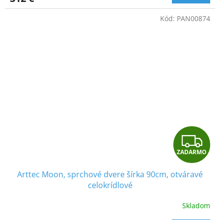
M
Kód:
PAN00874
O
Z
ZADARMO
A
Arttec Moon, sprchové dvere šírka 90cm, otváravé
D
celokrídlové
A
Skladom