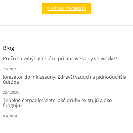
SPÄŤ DO OBCHODU
Z
á
p
ä
Blog
t
Prečo sa vyhýbať chlóru pri úprave vody vo vírivke?
i
e
2.5.2025
Ionizátor do infrasauny: Zdravší vzduch a jednoduchšia
údržba
22.1.2025
Tepelné čerpadlo: Viete, aké druhy existujú a ako
fungujú?
8.4.2024