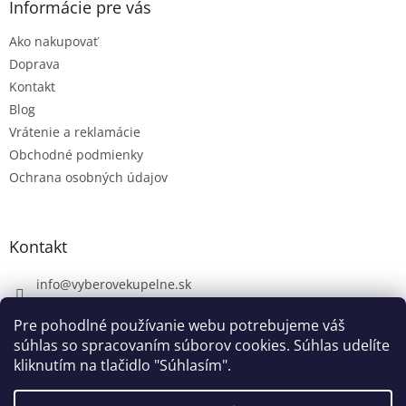
Informácie pre vás
Ako nakupovať
Doprava
Kontakt
Blog
Vrátenie a reklamácie
Obchodné podmienky
Ochrana osobných údajov
Kontakt
info
@
vyberovekupelne.sk
0907 559 466
Pre pohodlné používanie webu potrebujeme váš
https://www.facebook.com/vyberovekoupelny/
súhlas so spracovaním súborov cookies. Súhlas udelíte
kliknutím na tlačidlo "Súhlasím".