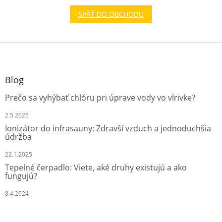
SPÄŤ DO OBCHODU
Z
á
p
ä
Blog
t
Prečo sa vyhýbať chlóru pri úprave vody vo vírivke?
i
e
2.5.2025
Ionizátor do infrasauny: Zdravší vzduch a jednoduchšia
údržba
22.1.2025
Tepelné čerpadlo: Viete, aké druhy existujú a ako
fungujú?
8.4.2024