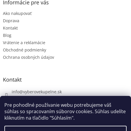
Informácie pre vás
Ako nakupovať
Doprava
Kontakt
Blog
Vrátenie a reklamácie
Obchodné podmienky
Ochrana osobných údajov
Kontakt
info
@
vyberovekupelne.sk
0907 559 466
Pre pohodlné používanie webu potrebujeme váš
https://www.facebook.com/vyberovekoupelny/
súhlas so spracovaním súborov cookies. Súhlas udelíte
kliknutím na tlačidlo "Súhlasím".