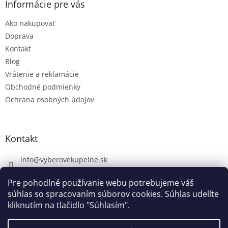
Informácie pre vás
Ako nakupovať
Doprava
Kontakt
Blog
Vrátenie a reklamácie
Obchodné podmienky
Ochrana osobných údajov
Kontakt
info
@
vyberovekupelne.sk
0907 559 466
Pre pohodlné používanie webu potrebujeme váš
https://www.facebook.com/vyberovekoupelny/
súhlas so spracovaním súborov cookies. Súhlas udelíte
kliknutím na tlačidlo "Súhlasím".