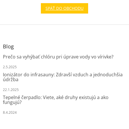
SPÄŤ DO OBCHODU
Z
á
p
ä
Blog
t
Prečo sa vyhýbať chlóru pri úprave vody vo vírivke?
i
e
2.5.2025
Ionizátor do infrasauny: Zdravší vzduch a jednoduchšia
údržba
22.1.2025
Tepelné čerpadlo: Viete, aké druhy existujú a ako
fungujú?
8.4.2024