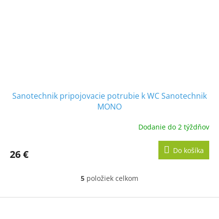
Sanotechnik pripojovacie potrubie k WC Sanotechnik
MONO
Dodanie do 2 týždňov
Do košíka
26 €
5
položiek celkom
O
v
l
Z
á
á