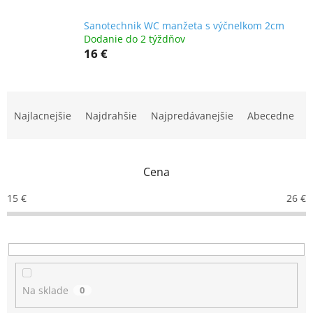
Sanotechnik WC manžeta s výčnelkom 2cm
Dodanie do 2 týždňov
16 €
R
a
Najlacnejšie
Najdrahšie
Najpredávanejšie
Abecedne
d
e
n
Cena
i
e
15
€
26
€
p
r
o
d
u
k
Na sklade
0
t