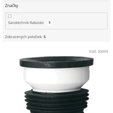
o
v
Značky
Sanotechnik Rakúsko
5
Zobrazených položiek:
5
V
Kód:
00009
ý
p
i
s
p
r
o
d
u
k
t