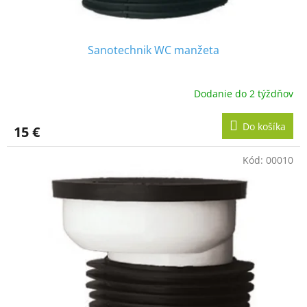
o
v
Sanotechnik WC manžeta
Dodanie do 2 týždňov
Do košíka
15 €
Kód:
00010