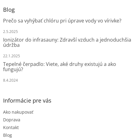
d
p
a
ä
Blog
c
t
i
Prečo sa vyhýbať chlóru pri úprave vody vo vírivke?
i
e
e
p
2.5.2025
r
Ionizátor do infrasauny: Zdravší vzduch a jednoduchšia
v
údržba
k
y
22.1.2025
v
Tepelné čerpadlo: Viete, aké druhy existujú a ako
ý
fungujú?
p
i
8.4.2024
s
u
Informácie pre vás
Ako nakupovať
Doprava
Kontakt
Blog