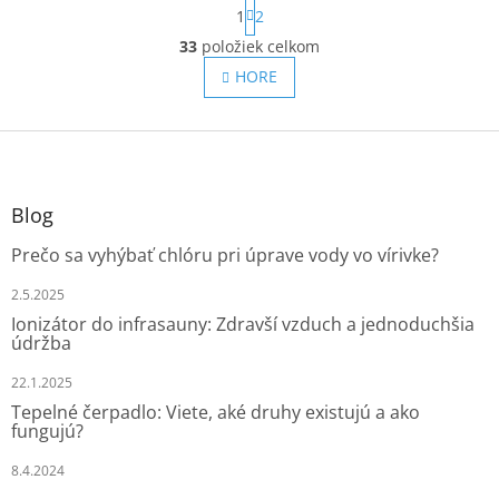
S
1
2
t
O
r
33
položiek celkom
v
á
l
HORE
n
á
k
o
d
v
Z
a
a
c
á
n
i
p
i
e
ä
e
Blog
p
t
r
Prečo sa vyhýbať chlóru pri úprave vody vo vírivke?
i
v
e
k
2.5.2025
y
Ionizátor do infrasauny: Zdravší vzduch a jednoduchšia
v
údržba
ý
p
22.1.2025
i
Tepelné čerpadlo: Viete, aké druhy existujú a ako
s
fungujú?
u
8.4.2024