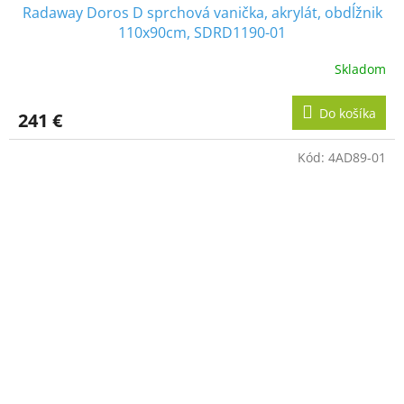
Radaway Doros D sprchová vanička, akrylát, obdĺžnik
110x90cm, SDRD1190-01
Skladom
Do košíka
241 €
Kód:
4AD89-01