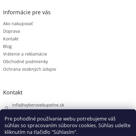
Informácie pre vás
Ako nakupovať
Doprava
Kontakt
Blog
Vrátenie a reklamácie
Obchodné podmienky
Ochrana osobných údajov
Kontakt
info
@
vyberovekupelne.sk
0907 559 466
Pre pohodlné používanie webu potrebujeme váš
https://www.facebook.com/vyberovekoupelny/
súhlas so spracovaním súborov cookies. Súhlas udelíte
kliknutím na tlačidlo "Súhlasím".