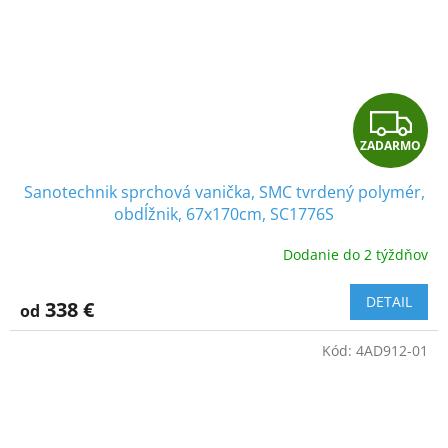
Z
ZADARMO
A
Sanotechnik sprchová vanička, SMC tvrdený polymér,
D
obdĺžnik, 67x170cm, SC1776S
A
Dodanie do 2 týždňov
R
DETAIL
338 €
od
M
Kód:
4AD912-01
O