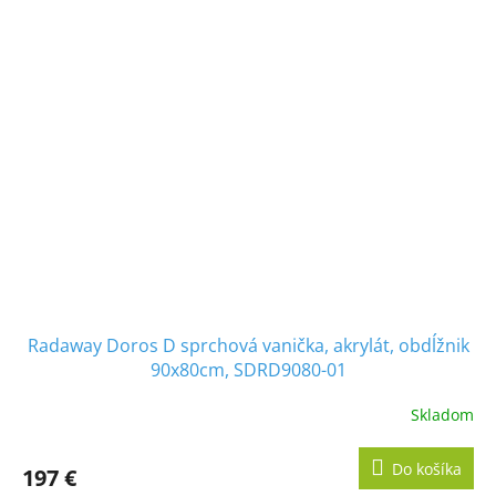
Radaway Doros D sprchová vanička, akrylát, obdĺžnik
90x80cm, SDRD9080-01
Skladom
Do košíka
197 €