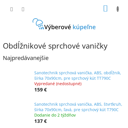
Prejsť
NÁKU
na
obsah
KOŠÍK
Obdĺžnikové sprchové vaničky
Najpredávanejšie
Sanotechnik sprchová vanička, ABS, obdĺžnik,
šírka 70x90cm, pre sprchový kút TT790C
Vypredané (nedostupné)
159 €
Sanotechnik sprchová vanička, ABS, štvrťkruh,
šírka 70x90cm, ľavá, pre sprchový kút T790C
Dodanie do 2 týždňov
137 €