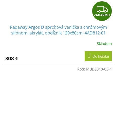
Z
ZADARMO
A
Radaway Argos D sprchová vanička s chrómovým
D
sifónom, akrylát, obdĺžnik 120x80cm, 4AD812-01
A
Skladom
R
Do košíka
308 €
M
Kód:
MBD8010-03-1
O