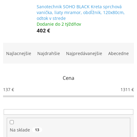
Sanotechnik SOHO BLACK Kreta sprchová
vanička, liaty mramor, obdĺžnik, 120x80cm,
odtok v strede
Dodanie do 2 týždňov
402 €
R
a
Najlacnejšie
Najdrahšie
Najpredávanejšie
Abecedne
d
e
n
Cena
i
e
137
€
1311
€
p
r
o
d
u
k
Na sklade
13
t