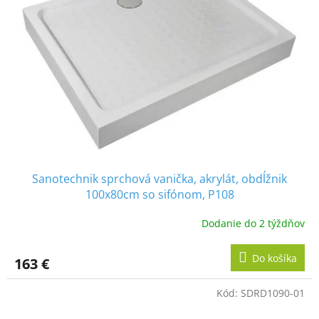
Sanotechnik sprchová vanička, akrylát, obdĺžnik
100x80cm so sifónom, P108
Dodanie do 2 týždňov
Do košíka
163 €
Kód:
SDRD1090-01