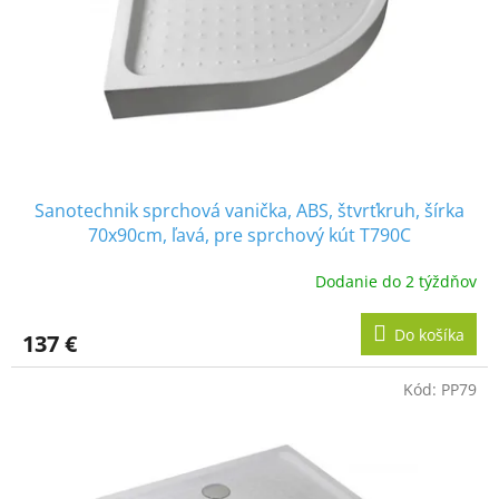
o
d
u
k
t
o
v
Sanotechnik sprchová vanička, ABS, štvrťkruh, šírka
70x90cm, ľavá, pre sprchový kút T790C
Dodanie do 2 týždňov
Do košíka
137 €
Kód:
PP79