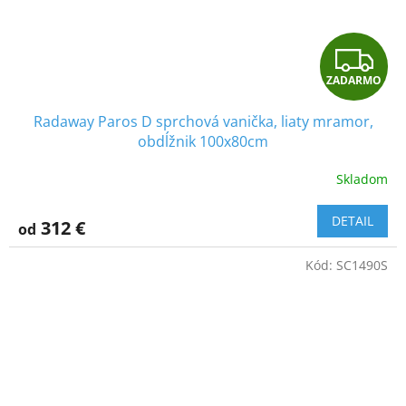
Z
ZADARMO
A
Radaway Paros D sprchová vanička, liaty mramor,
D
obdĺžnik 100x80cm
A
Skladom
R
DETAIL
312 €
od
M
Kód:
SC1490S
O