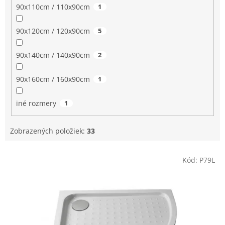
90x110cm / 110x90cm
1
90x120cm / 120x90cm
5
90x140cm / 140x90cm
2
90x160cm / 160x90cm
1
iné rozmery
1
Zobrazených položiek:
33
V
Kód:
P79L
ý
p
i
s
p
r