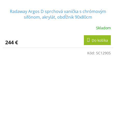
Radaway Argos D sprchová vanička s chrómovým
sifónom, akrylát, obdĺžnik 90x80cm
Skladom
Do košíka
244 €
Kód:
SC1290S