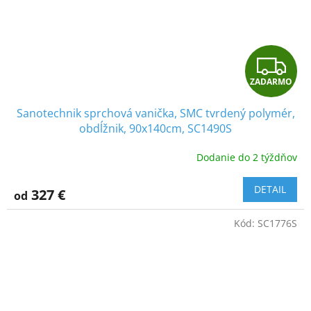
Z
ZADARMO
A
Sanotechnik sprchová vanička, SMC tvrdený polymér,
D
obdĺžnik, 90x140cm, SC1490S
A
Dodanie do 2 týždňov
R
DETAIL
327 €
od
M
Kód:
SC1776S
O