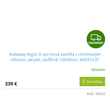
Z
ZADARMO
A
Radaway Argos D sprchová vanička s chrómovým
D
sifónom, akrylát, obdĺžnik 120x90cm, 4AD912-01
A
Skladom
R
Do košíka
339 €
M
Kód:
90020
O