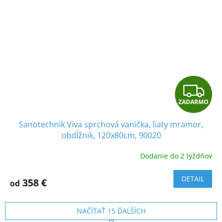
Z
ZADARMO
A
Sanotechnik Viva sprchová vanička, liaty mramor,
D
obdĺžnik, 120x80cm, 90020
A
Dodanie do 2 týždňov
R
DETAIL
358 €
od
M
O
NAČÍTAŤ 15 ĎALŠÍCH