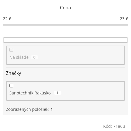
n
Cena
i
e
22
€
23
€
p
r
o
d
u
k
Na sklade
0
t
o
v
Značky
Sanotechnik Rakúsko
1
Zobrazených položiek:
1
V
Kód:
7186B
ý