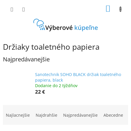
Prejsť
NÁKU
na
obsah
KOŠÍK
Držiaky toaletného papiera
Najpredávanejšie
Sanotechnik SOHO BLACK držiak toaletného
papiera, black
Dodanie do 2 týždňov
22 €
R
a
Najlacnejšie
Najdrahšie
Najpredávanejšie
Abecedne
d
e