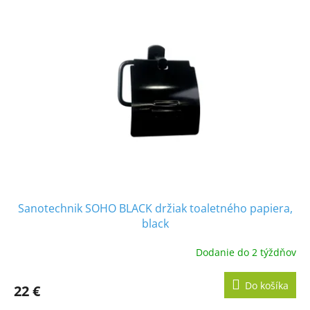
p
i
s
p
r
o
d
u
k
t
o
v
Sanotechnik SOHO BLACK držiak toaletného papiera,
black
Dodanie do 2 týždňov
Do košíka
22 €