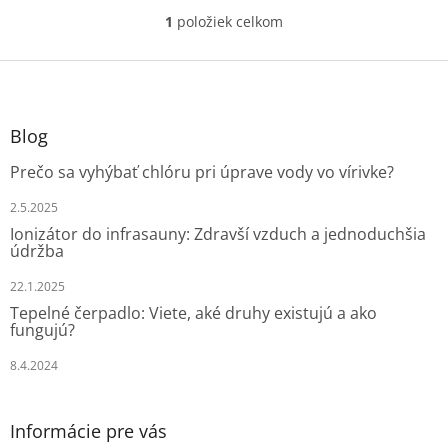
1
položiek celkom
O
v
l
Z
á
á
d
p
a
ä
Blog
c
t
i
Prečo sa vyhýbať chlóru pri úprave vody vo vírivke?
i
e
e
p
2.5.2025
r
Ionizátor do infrasauny: Zdravší vzduch a jednoduchšia
v
údržba
k
y
22.1.2025
v
Tepelné čerpadlo: Viete, aké druhy existujú a ako
ý
fungujú?
p
i
8.4.2024
s
u
Informácie pre vás