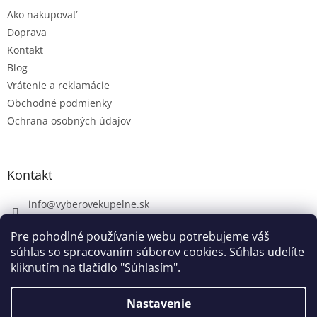
Ako nakupovať
Doprava
Kontakt
Blog
Vrátenie a reklamácie
Obchodné podmienky
Ochrana osobných údajov
Kontakt
info
@
vyberovekupelne.sk
0907 559 466
Pre pohodlné používanie webu potrebujeme váš
https://www.facebook.com/vyberovekoupelny/
súhlas so spracovaním súborov cookies. Súhlas udelíte
kliknutím na tlačidlo "Súhlasím".
Nastavenie
Vytvoril Shoptet