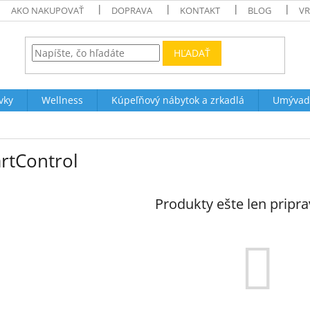
AKO NAKUPOVAŤ
DOPRAVA
KONTAKT
BLOG
VR
HĽADAŤ
vky
Wellness
Kúpeľňový nábytok a zrkadlá
Umývad
rtControl
Produkty ešte len pripr