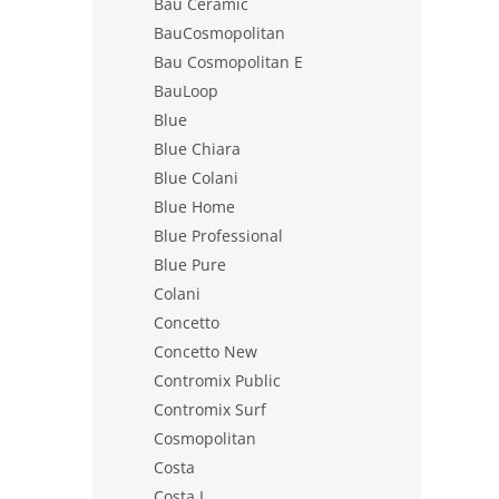
Bau Ceramic
BauCosmopolitan
Bau Cosmopolitan E
BauLoop
Blue
Blue Chiara
Blue Colani
Blue Home
Blue Professional
Blue Pure
Colani
Concetto
Concetto New
Contromix Public
Contromix Surf
Cosmopolitan
Costa
Costa L