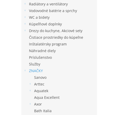
Radiátory a ventilátory
Vodovodné batérie a sprchy
WC a bidety
Kúpeľňové doplnky
Drezy do kuchyne, Akciové sety
Čistiace prostriedky do kúpeľne
Inštalatérsky program
Náhradné diely
Príslušenstvo
Služby
ZNAČKY
Sanovo
Arttec
Aquatek
Aqua Excellent
Axor
Bath Italia