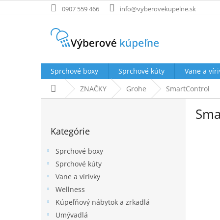
Prejsť
0907 559 466
info@vyberovekupelne.sk
na
obsah
Sprchové boxy
Sprchové kúty
Vane a víri
Domov
ZNAČKY
Grohe
SmartControl
B
Sma
o
Preskočiť
č
Kategórie
kategórie
n
ý
Sprchové boxy
p
Sprchové kúty
a
Vane a vírivky
n
e
Wellness
l
Kúpeľňový nábytok a zrkadlá
Umývadlá