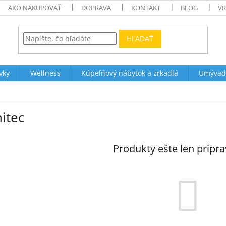
AKO NAKUPOVAŤ
DOPRAVA
KONTAKT
BLOG
VR
HĽADAŤ
vky
Wellness
Kúpeľňový nábytok a zrkadlá
Umývad
itec
Produkty ešte len pripr