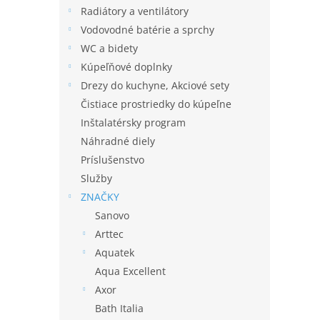
Radiátory a ventilátory
Vodovodné batérie a sprchy
WC a bidety
Kúpeľňové doplnky
Drezy do kuchyne, Akciové sety
Čistiace prostriedky do kúpeľne
Inštalatérsky program
Náhradné diely
Príslušenstvo
Služby
ZNAČKY
Sanovo
Arttec
Aquatek
Aqua Excellent
Axor
Bath Italia