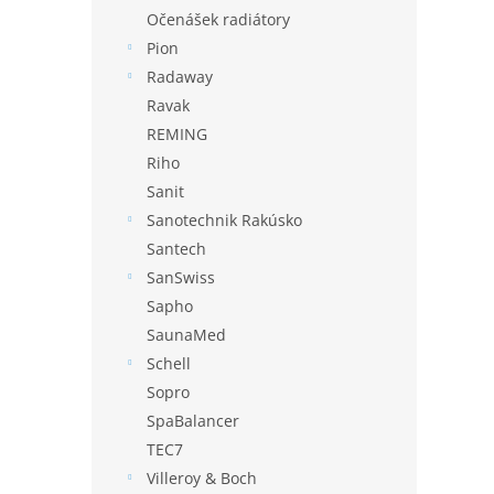
Očenášek radiátory
Pion
Radaway
Ravak
REMING
Riho
Sanit
Sanotechnik Rakúsko
Santech
SanSwiss
Sapho
SaunaMed
Schell
Sopro
SpaBalancer
TEC7
Villeroy & Boch