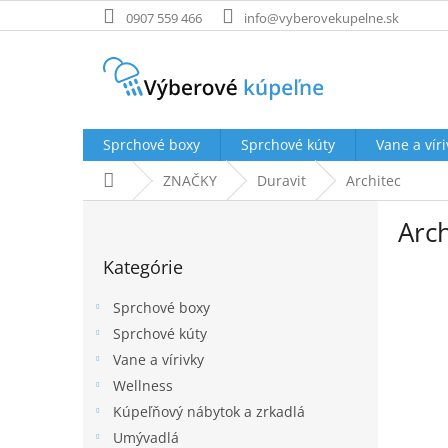
Prejsť
0907 559 466
info@vyberovekupelne.sk
na
obsah
Sprchové boxy
Sprchové kúty
Vane a víri
Domov
ZNAČKY
Duravit
Architec
B
Arch
o
Preskočiť
č
Kategórie
kategórie
n
ý
Sprchové boxy
p
Sprchové kúty
a
Vane a vírivky
n
e
Wellness
l
Kúpeľňový nábytok a zrkadlá
Umývadlá