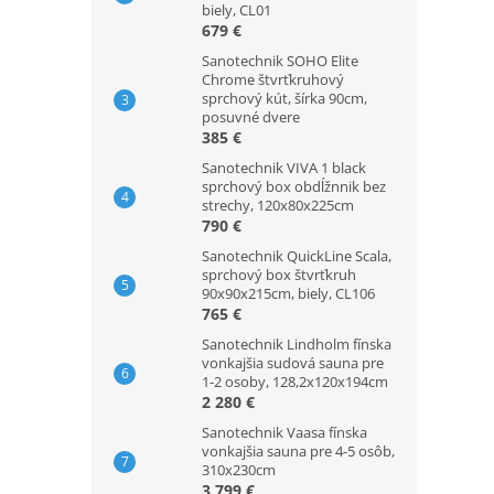
biely, CL01
679 €
Sanotechnik SOHO Elite
Chrome štvrťkruhový
sprchový kút, šírka 90cm,
posuvné dvere
385 €
Sanotechnik VIVA 1 black
sprchový box obdĺžnnik bez
strechy, 120x80x225cm
790 €
Sanotechnik QuickLine Scala,
sprchový box štvrťkruh
90x90x215cm, biely, CL106
765 €
Sanotechnik Lindholm fínska
vonkajšia sudová sauna pre
1-2 osoby, 128,2x120x194cm
2 280 €
Sanotechnik Vaasa fínska
vonkajšia sauna pre 4-5 osôb,
310x230cm
3 799 €