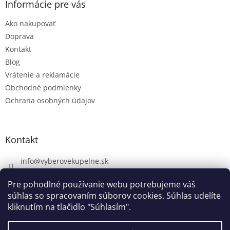
Informácie pre vás
Ako nakupovať
Doprava
Kontakt
Blog
Vrátenie a reklamácie
Obchodné podmienky
Ochrana osobných údajov
Kontakt
info
@
vyberovekupelne.sk
0907 559 466
Pre pohodlné používanie webu potrebujeme váš
https://www.facebook.com/vyberovekoupelny/
súhlas so spracovaním súborov cookies. Súhlas udelíte
kliknutím na tlačidlo "Súhlasím".