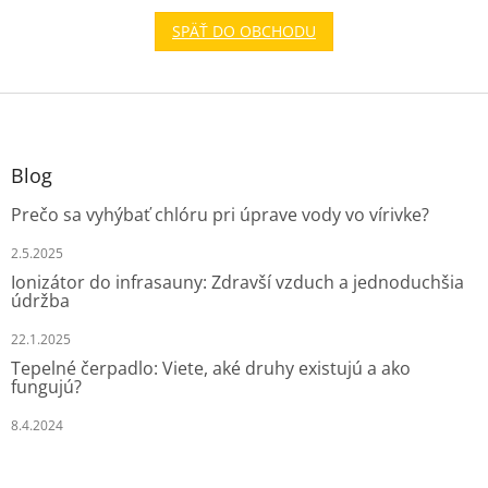
SPÄŤ DO OBCHODU
Z
á
p
ä
Blog
t
Prečo sa vyhýbať chlóru pri úprave vody vo vírivke?
i
e
2.5.2025
Ionizátor do infrasauny: Zdravší vzduch a jednoduchšia
údržba
22.1.2025
Tepelné čerpadlo: Viete, aké druhy existujú a ako
fungujú?
8.4.2024