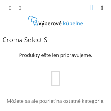
Prejsť
NÁKU
na
obsah
KOŠÍK
Croma Select S
Produkty ešte len pripravujeme.
Môžete sa ale pozrieť na ostatné kategórie.