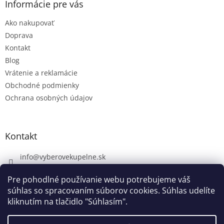
Informácie pre vás
Ako nakupovať
Doprava
Kontakt
Blog
Vrátenie a reklamácie
Obchodné podmienky
Ochrana osobných údajov
Kontakt
info
@
vyberovekupelne.sk
0907 559 466
Pre pohodlné používanie webu potrebujeme váš
https://www.facebook.com/vyberovekoupelny/
súhlas so spracovaním súborov cookies. Súhlas udelíte
kliknutím na tlačidlo "Súhlasím".