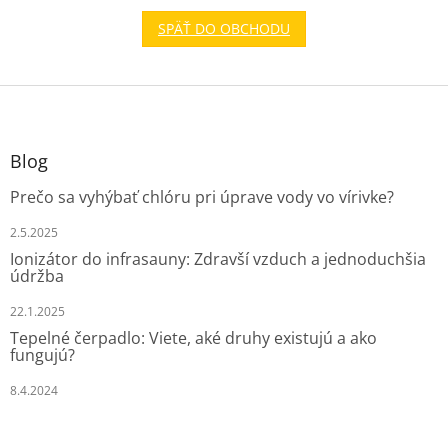
SPÄŤ DO OBCHODU
Z
á
p
ä
Blog
t
Prečo sa vyhýbať chlóru pri úprave vody vo vírivke?
i
e
2.5.2025
Ionizátor do infrasauny: Zdravší vzduch a jednoduchšia
údržba
22.1.2025
Tepelné čerpadlo: Viete, aké druhy existujú a ako
fungujú?
8.4.2024