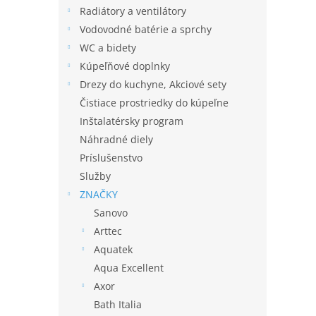
Radiátory a ventilátory
Vodovodné batérie a sprchy
WC a bidety
Kúpeľňové doplnky
Drezy do kuchyne, Akciové sety
Čistiace prostriedky do kúpeľne
Inštalatérsky program
Náhradné diely
Príslušenstvo
Služby
ZNAČKY
Sanovo
Arttec
Aquatek
Aqua Excellent
Axor
Bath Italia