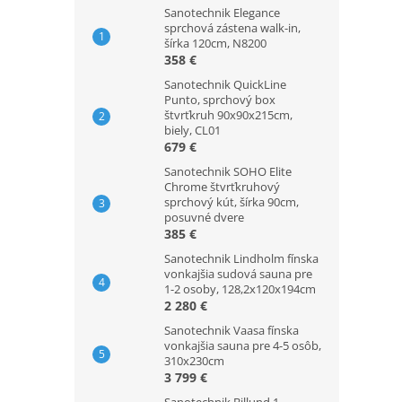
Sanotechnik Elegance
sprchová zástena walk-in,
šírka 120cm, N8200
358 €
Sanotechnik QuickLine
Punto, sprchový box
štvrťkruh 90x90x215cm,
biely, CL01
679 €
Sanotechnik SOHO Elite
Chrome štvrťkruhový
sprchový kút, šírka 90cm,
posuvné dvere
385 €
Sanotechnik Lindholm fínska
vonkajšia sudová sauna pre
1-2 osoby, 128,2x120x194cm
2 280 €
Sanotechnik Vaasa fínska
vonkajšia sauna pre 4-5 osôb,
310x230cm
3 799 €