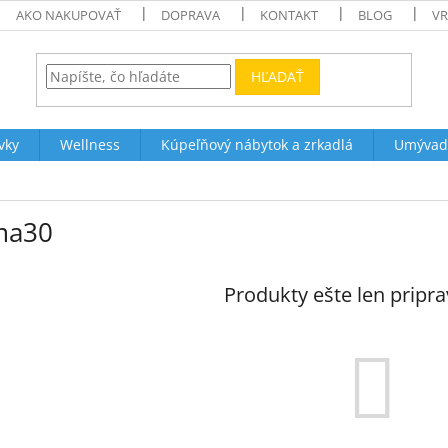
AKO NAKUPOVAŤ
DOPRAVA
KONTAKT
BLOG
VR
HĽADAŤ
vky
Wellness
Kúpeľňový nábytok a zrkadlá
Umývad
ma30
Produkty ešte len pripr