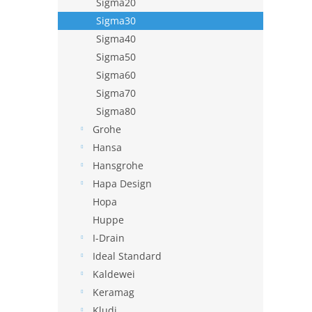
Sigma20
Sigma30
Sigma40
Sigma50
Sigma60
Sigma70
Sigma80
Grohe
Hansa
Hansgrohe
Hapa Design
Hopa
Huppe
I-Drain
Ideal Standard
Kaldewei
Keramag
Kludi