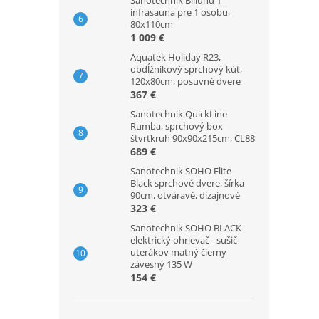
Sanotechnik Billund 1
infrasauna pre 1 osobu,
80x110cm
1 009 €
Aquatek Holiday R23,
obdĺžnikový sprchový kút,
120x80cm, posuvné dvere
367 €
Sanotechnik QuickLine
Rumba, sprchový box
štvrťkruh 90x90x215cm, CL88
689 €
Sanotechnik SOHO Elite
Black sprchové dvere, šírka
90cm, otváravé, dizajnové
323 €
Sanotechnik SOHO BLACK
elektrický ohrievač - sušič
uterákov matný čierny
závesný 135 W
154 €