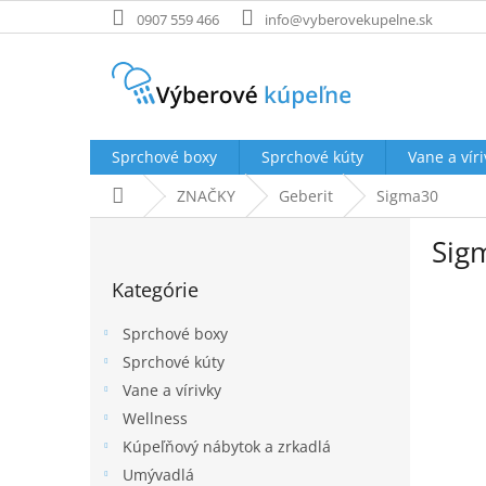
Prejsť
0907 559 466
info@vyberovekupelne.sk
na
obsah
Sprchové boxy
Sprchové kúty
Vane a víri
Domov
ZNAČKY
Geberit
Sigma30
B
Sig
o
Preskočiť
č
Kategórie
kategórie
n
ý
Sprchové boxy
p
Sprchové kúty
a
Vane a vírivky
n
e
Wellness
l
Kúpeľňový nábytok a zrkadlá
Umývadlá