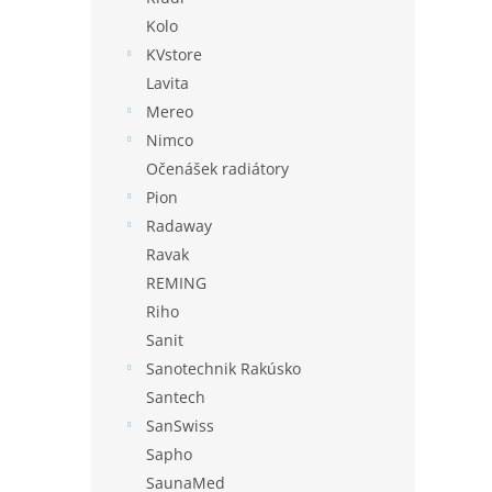
Kolo
KVstore
Lavita
Mereo
Nimco
Očenášek radiátory
Pion
Radaway
Ravak
REMING
Riho
Sanit
Sanotechnik Rakúsko
Santech
SanSwiss
Sapho
SaunaMed