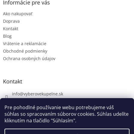
Informácie pre vás
Ako nakupovať
Doprava
Kontakt
Blog
Vrátenie a reklamácie
Obchodné podmienky
Ochrana osobných údajov
Kontakt
info
@
vyberovekupelne.sk
0907 559 466
Pre pohodlné používanie webu potrebujeme váš
https://www.facebook.com/vyberovekoupelny/
súhlas so spracovaním súborov cookies. Súhlas udelíte
kliknutím na tlačidlo "Súhlasím".