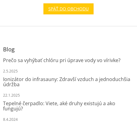
SPÄŤ DO OBCHODU
Z
á
p
ä
Blog
t
Prečo sa vyhýbať chlóru pri úprave vody vo vírivke?
i
e
2.5.2025
Ionizátor do infrasauny: Zdravší vzduch a jednoduchšia
údržba
22.1.2025
Tepelné čerpadlo: Viete, aké druhy existujú a ako
fungujú?
8.4.2024