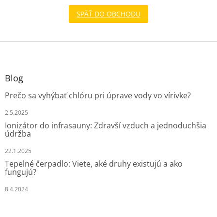
SPÄŤ DO OBCHODU
Z
á
p
ä
Blog
t
Prečo sa vyhýbať chlóru pri úprave vody vo vírivke?
i
e
2.5.2025
Ionizátor do infrasauny: Zdravší vzduch a jednoduchšia
údržba
22.1.2025
Tepelné čerpadlo: Viete, aké druhy existujú a ako
fungujú?
8.4.2024