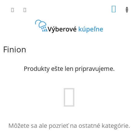
Prejsť
NÁKU
na
obsah
KOŠÍK
Finion
Produkty ešte len pripravujeme.
Môžete sa ale pozrieť na ostatné kategórie.