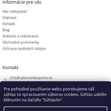
Informácie pre vás
Ako nakupovať
Doprava
Kontakt
Blog
Vrátenie a reklamácie
Obchodné podmienky
Ochrana osobných údajov
Kontakt
info
@
vyberovekupelne.sk
0907 559 466
Pre pohodlné používanie webu potrebujeme váš
https://www.facebook.com/vyberovekoupelny/
súhlas so spracovaním súborov cookies. Súhlas udelíte
kliknutím na tlačidlo "Súhlasím".