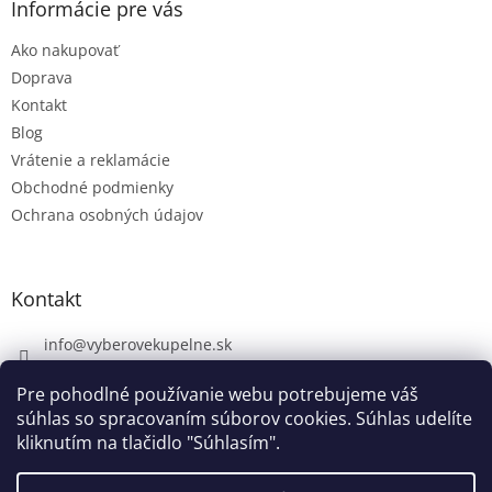
Informácie pre vás
Ako nakupovať
Doprava
Kontakt
Blog
Vrátenie a reklamácie
Obchodné podmienky
Ochrana osobných údajov
Kontakt
info
@
vyberovekupelne.sk
0907 559 466
Pre pohodlné používanie webu potrebujeme váš
https://www.facebook.com/vyberovekoupelny/
súhlas so spracovaním súborov cookies. Súhlas udelíte
kliknutím na tlačidlo "Súhlasím".