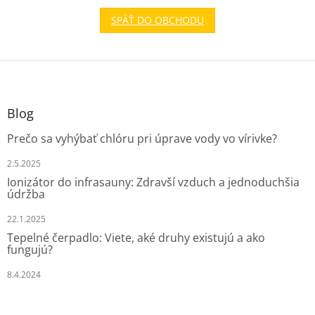
SPÄŤ DO OBCHODU
Z
á
p
ä
Blog
t
Prečo sa vyhýbať chlóru pri úprave vody vo vírivke?
i
e
2.5.2025
Ionizátor do infrasauny: Zdravší vzduch a jednoduchšia
údržba
22.1.2025
Tepelné čerpadlo: Viete, aké druhy existujú a ako
fungujú?
8.4.2024