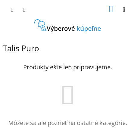
Prejsť
NÁKU
na
obsah
KOŠÍK
Talis Puro
Produkty ešte len pripravujeme.
Môžete sa ale pozrieť na ostatné kategórie.