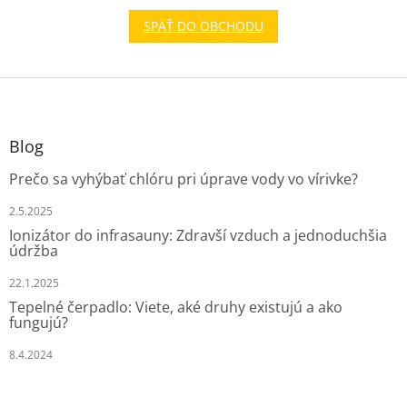
SPÄŤ DO OBCHODU
Z
á
p
ä
Blog
t
Prečo sa vyhýbať chlóru pri úprave vody vo vírivke?
i
e
2.5.2025
Ionizátor do infrasauny: Zdravší vzduch a jednoduchšia
údržba
22.1.2025
Tepelné čerpadlo: Viete, aké druhy existujú a ako
fungujú?
8.4.2024