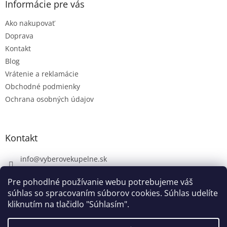
Informácie pre vás
Ako nakupovať
Doprava
Kontakt
Blog
Vrátenie a reklamácie
Obchodné podmienky
Ochrana osobných údajov
Kontakt
info
@
vyberovekupelne.sk
0907 559 466
Pre pohodlné používanie webu potrebujeme váš
https://www.facebook.com/vyberovekoupelny/
súhlas so spracovaním súborov cookies. Súhlas udelíte
kliknutím na tlačidlo "Súhlasím".