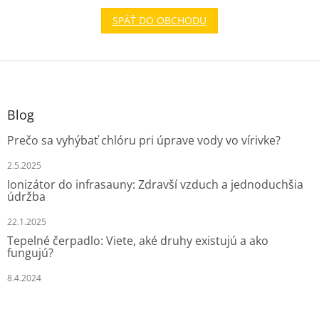
SPÄŤ DO OBCHODU
Z
á
p
ä
Blog
t
Prečo sa vyhýbať chlóru pri úprave vody vo vírivke?
i
e
2.5.2025
Ionizátor do infrasauny: Zdravší vzduch a jednoduchšia
údržba
22.1.2025
Tepelné čerpadlo: Viete, aké druhy existujú a ako
fungujú?
8.4.2024