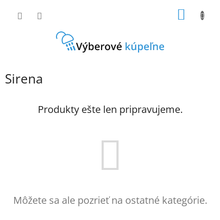
Prejsť
NÁKU
na
obsah
KOŠÍK
Sirena
Produkty ešte len pripravujeme.
Môžete sa ale pozrieť na ostatné kategórie.