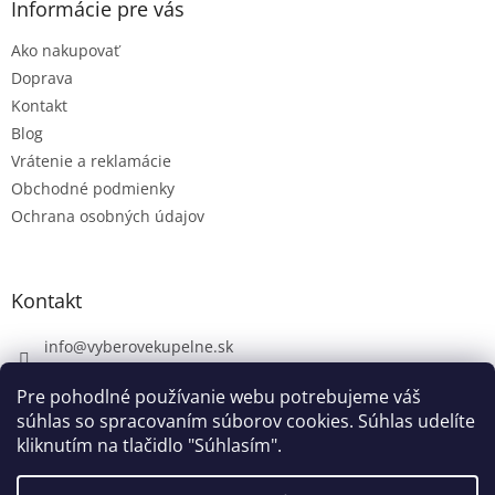
Informácie pre vás
Ako nakupovať
Doprava
Kontakt
Blog
Vrátenie a reklamácie
Obchodné podmienky
Ochrana osobných údajov
Kontakt
info
@
vyberovekupelne.sk
0907 559 466
Pre pohodlné používanie webu potrebujeme váš
https://www.facebook.com/vyberovekoupelny/
súhlas so spracovaním súborov cookies. Súhlas udelíte
kliknutím na tlačidlo "Súhlasím".