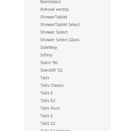
RainSelect
Rohové ventily
ShowerTablet
ShowerTablet Select
Shower Select
Shower Select Glass
SideWay
Sifóny
Staro '90
Starolift '52
Talis
Talis Classic
Talis E
Talis E2
Talis Puro
Talis S
Talis S2
Talis S2 Variarc