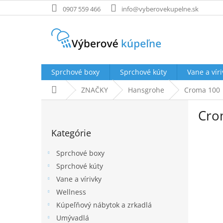
Prejsť
0907 559 466
info@vyberovekupelne.sk
na
obsah
Sprchové boxy
Sprchové kúty
Vane a víri
Domov
ZNAČKY
Hansgrohe
Croma 100
B
Cro
o
Preskočiť
č
Kategórie
kategórie
n
ý
Sprchové boxy
p
Sprchové kúty
a
Vane a vírivky
n
e
Wellness
l
Kúpeľňový nábytok a zrkadlá
Umývadlá