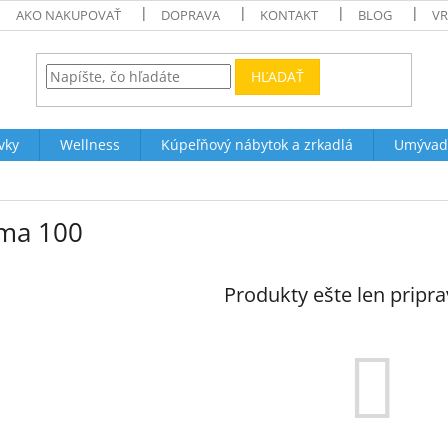
AKO NAKUPOVAŤ
DOPRAVA
KONTAKT
BLOG
VR
HĽADAŤ
vky
Wellness
Kúpeľňový nábytok a zrkadlá
Umývad
ma 100
Produkty ešte len pripr