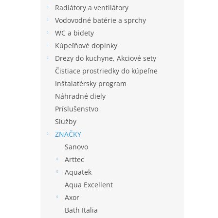
Radiátory a ventilátory
Vodovodné batérie a sprchy
WC a bidety
Kúpeľňové doplnky
Drezy do kuchyne, Akciové sety
Čistiace prostriedky do kúpeľne
Inštalatérsky program
Náhradné diely
Príslušenstvo
Služby
ZNAČKY
Sanovo
Arttec
Aquatek
Aqua Excellent
Axor
Bath Italia