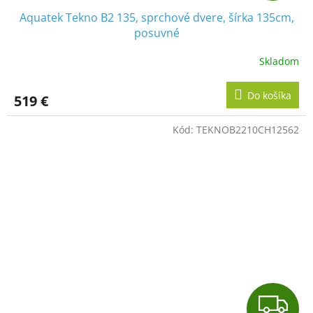
Aquatek Tekno B2 135, sprchové dvere, šírka 135cm,
D
posuvné
A
Skladom
R
Do košíka
519 €
M
Kód:
TEKNOB2210CH12562
O
Z