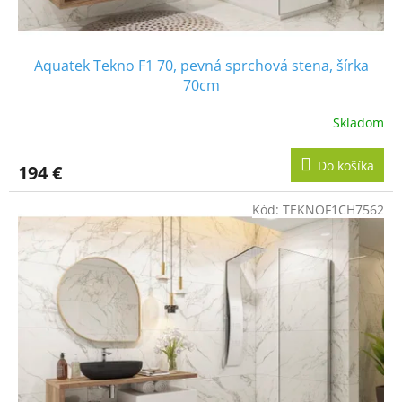
o
v
Aquatek Tekno F1 70, pevná sprchová stena, šírka
70cm
Skladom
Do košíka
194 €
Kód:
TEKNOF1CH7562