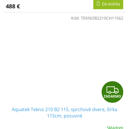
R
Do košíka
488 €
M
Kód:
TEKNOB2210CH11562
O
Z
ZADARMO
A
Aquatek Tekno 210 B2 115, sprchové dvere, šírka
D
115cm, posuvné
A
Skladom