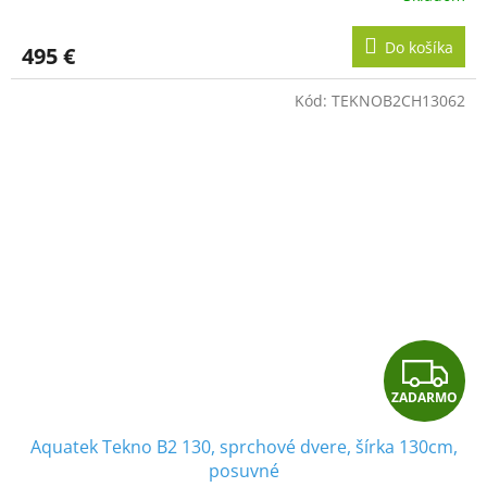
R
Do košíka
495 €
M
Kód:
TEKNOB2CH13062
O
Z
ZADARMO
A
Aquatek Tekno B2 130, sprchové dvere, šírka 130cm,
D
posuvné