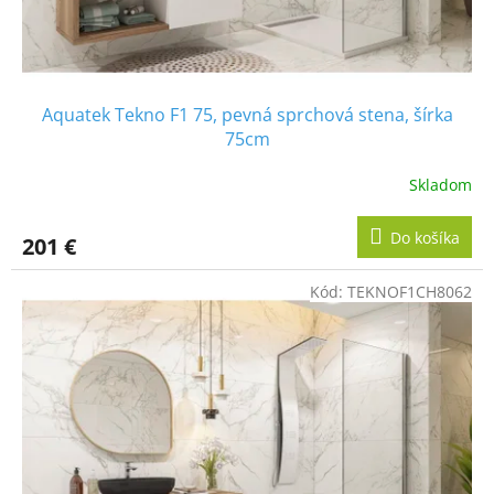
Aquatek Tekno F1 75, pevná sprchová stena, šírka
75cm
Skladom
Do košíka
201 €
Kód:
TEKNOF1CH8062