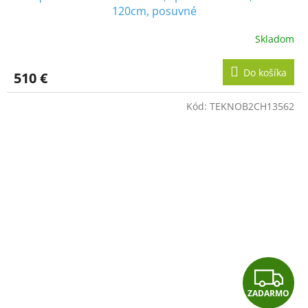
D
120cm, posuvné
A
Skladom
R
Do košíka
510 €
M
Kód:
TEKNOB2CH13562
O
Z
ZADARMO
A