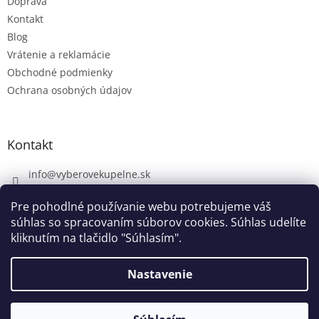
Doprava
Kontakt
Blog
Vrátenie a reklamácie
Obchodné podmienky
Ochrana osobných údajov
Kontakt
info
@
vyberovekupelne.sk
0907 559 466
Pre pohodlné používanie webu potrebujeme váš
https://www.facebook.com/vyberovekoupelny/
súhlas so spracovaním súborov cookies. Súhlas udelíte
kliknutím na tlačidlo "Súhlasím".
Nastavenie
Vytvoril Shoptet
V piatok 7. 8. máme firemnú dovolenku. V prípade potreby nám
napíšte na info@vyberovekupelne.sk. Všetky požiadavky začneme