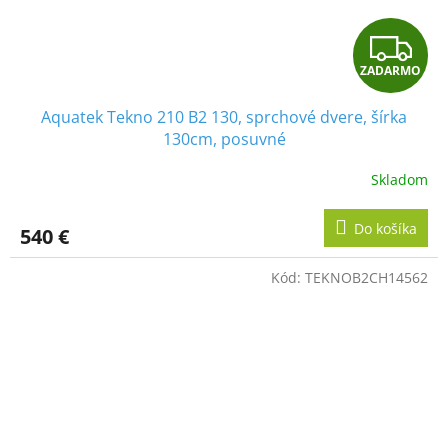
Z
ZADARMO
A
Aquatek Tekno 210 B2 130, sprchové dvere, šírka
D
130cm, posuvné
A
Skladom
R
Do košíka
540 €
M
Kód:
TEKNOB2CH14562
O