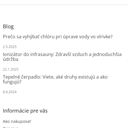
o
d
v
Z
a
a
c
á
n
i
p
i
e
ä
e
Blog
p
t
r
Prečo sa vyhýbať chlóru pri úprave vody vo vírivke?
i
v
e
k
2.5.2025
y
Ionizátor do infrasauny: Zdravší vzduch a jednoduchšia
v
údržba
ý
p
22.1.2025
i
Tepelné čerpadlo: Viete, aké druhy existujú a ako
s
fungujú?
u
8.4.2024
Informácie pre vás
Ako nakupovať