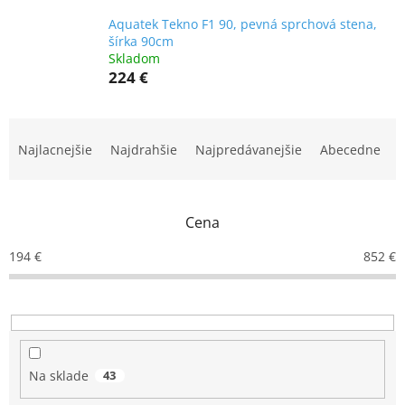
Aquatek Tekno F1 90, pevná sprchová stena,
šírka 90cm
Skladom
224 €
R
a
Najlacnejšie
Najdrahšie
Najpredávanejšie
Abecedne
d
e
n
Cena
i
e
194
€
852
€
p
r
o
d
u
k
Na sklade
43
t