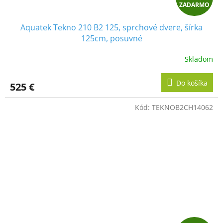
ZADARMO
A
Aquatek Tekno 210 B2 125, sprchové dvere, šírka
D
125cm, posuvné
A
Skladom
R
Do košíka
525 €
M
Kód:
TEKNOB2CH14062
O