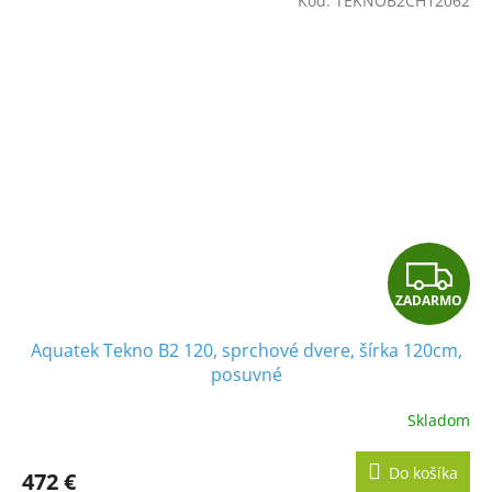
Kód:
TEKNOB2CH12062
O
Z
ZADARMO
A
Aquatek Tekno B2 120, sprchové dvere, šírka 120cm,
D
posuvné
A
Skladom
R
Do košíka
472 €