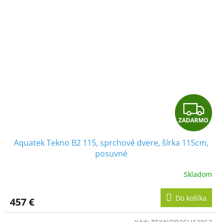
Z
ZADARMO
A
Aquatek Tekno B2 115, sprchové dvere, šírka 115cm,
D
posuvné
A
Skladom
R
Do košíka
457 €
M