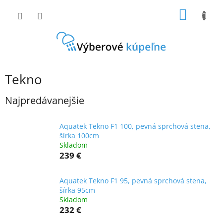
Prejsť
NÁKU
na
obsah
KOŠÍK
Tekno
Najpredávanejšie
Aquatek Tekno F1 100, pevná sprchová stena,
šírka 100cm
Skladom
239 €
Aquatek Tekno F1 95, pevná sprchová stena,
šírka 95cm
Skladom
232 €