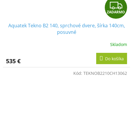
Z
ZADARMO
A
Aquatek Tekno B2 140, sprchové dvere, šírka 140cm,
D
posuvné
A
Skladom
R
Do košíka
535 €
M
Kód:
TEKNOB2210CH13062
O