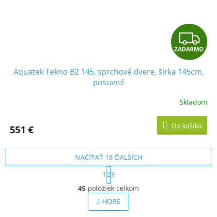
Z
ZADARMO
A
Aquatek Tekno B2 145, sprchové dvere, šírka 145cm,
D
posuvné
A
Skladom
R
Do košíka
551 €
M
O
NAČÍTAŤ 18 ĎALŠÍCH
S
1
3
t
O
r
45
položiek celkom
v
á
l
HORE
n
á
k