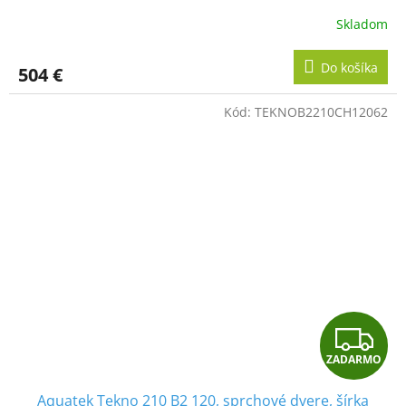
A
Skladom
R
Do košíka
504 €
M
Kód:
TEKNOB2210CH12062
O
Z
ZADARMO
A
Aquatek Tekno 210 B2 120, sprchové dvere, šírka