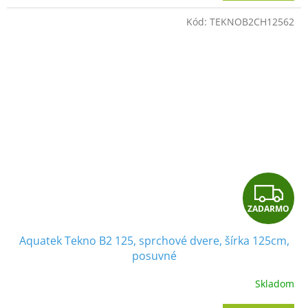
M
Kód:
TEKNOB2CH12562
O
Z
ZADARMO
A
Aquatek Tekno B2 125, sprchové dvere, šírka 125cm,
D
posuvné
A
Skladom