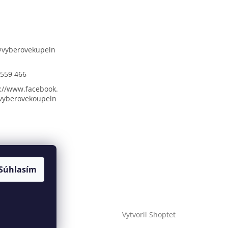
@
vyberovekupeln
 559 466
://www.facebook.
vyberovekoupeln
Súhlasím
Vytvoril Shoptet