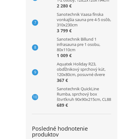
1-2 osoby, 128,2x120x194cm
2 280 €
Sanotechnik Vaasa fínska
vonkajšia sauna pre 4-5 osôb,
310x230cm
3 799 €
Sanotechnik Billund 1
infrasauna pre 1 osobu,
80x110cm
1 009 €
Aquatek Holiday R23,
obdĺžnikový sprchový kút,
120x80cm, posuvné dvere
367 €
Sanotechnik QuickLine
Rumba, sprchový box
štvrťkruh 90x90x215cm, CL88
689 €
Posledné hodnotenie
produktov