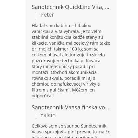
Sanotechnik QuickLine Vita, sprchový box s hlbokou vaničkou, štvrťkruh 90x90x215cm, CL97
Peter
|
Hodnotenie produktu je 5 z 5 hviezdičiek.
Hladal som kabínu s hlbokou
vaničkou a Vita vyhrala. Je to veľmi
stabilná konštukcia kedže steny sú
klikacie. vanička má ocelový rám takže
pri mojich takmer 100 kg som sa
celkom obával ale funguje to skvelo.
pozrdravujem technika p. Kováča
ktorý mi telefonicky poradil pri
montáži. Obchod akomunikácia
rovnako skvelá, poradili mi aj s
chémiou do nafukovacej vírivky a
filtrom s guličkami. Môžem len
odporúčať.
Sanotechnik Vaasa fínska vonkajšia sauna pre 4-5 osôb, 310x230cm
Yalcin
|
Hodnotenie produktu je 5 z 5 hviezdičiek.
Celkovo som so saunou Sanotechnik
Vaasa spokojný – plní presne to, na čo
je určená, a poskytuje príjemný