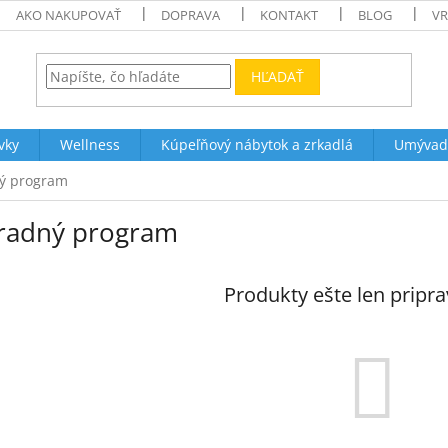
AKO NAKUPOVAŤ
DOPRAVA
KONTAKT
BLOG
VR
HĽADAŤ
vky
Wellness
Kúpeľňový nábytok a zrkadlá
Umývad
ý program
radný program
Produkty ešte len pripr