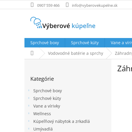
Prejsť
0907 559 466
info@vyberovekupelne.sk
na
obsah
Sprchové boxy
Sprchové kúty
Vane a víri
Domov
Vodovodné batérie a sprchy
Záhradn
B
Záh
o
Preskočiť
č
Kategórie
kategórie
n
ý
Sprchové boxy
p
Sprchové kúty
a
Vane a vírivky
n
e
Wellness
l
Kúpeľňový nábytok a zrkadlá
Umývadlá