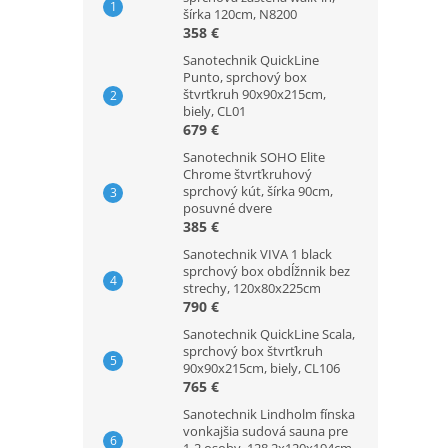
šírka 120cm, N8200
358 €
Sanotechnik QuickLine
Punto, sprchový box
štvrťkruh 90x90x215cm,
biely, CL01
679 €
Sanotechnik SOHO Elite
Chrome štvrťkruhový
sprchový kút, šírka 90cm,
posuvné dvere
385 €
Sanotechnik VIVA 1 black
sprchový box obdĺžnnik bez
strechy, 120x80x225cm
790 €
Sanotechnik QuickLine Scala,
sprchový box štvrťkruh
90x90x215cm, biely, CL106
765 €
Sanotechnik Lindholm fínska
vonkajšia sudová sauna pre