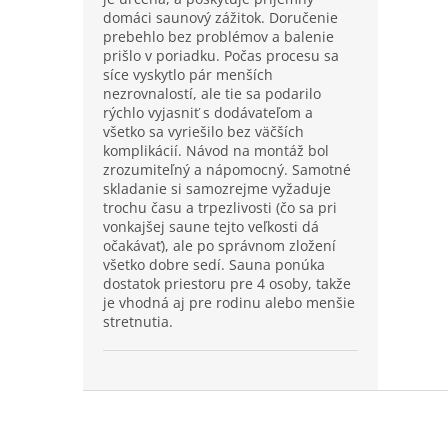
domáci saunový zážitok. Doručenie
prebehlo bez problémov a balenie
prišlo v poriadku. Počas procesu sa
síce vyskytlo pár menších
nezrovnalostí, ale tie sa podarilo
rýchlo vyjasniť s dodávateľom a
všetko sa vyriešilo bez väčších
komplikácií. Návod na montáž bol
zrozumiteľný a nápomocný. Samotné
skladanie si samozrejme vyžaduje
trochu času a trpezlivosti (čo sa pri
vonkajšej saune tejto veľkosti dá
očakávať), ale po správnom zložení
všetko dobre sedí. Sauna ponúka
dostatok priestoru pre 4 osoby, takže
je vhodná aj pre rodinu alebo menšie
stretnutia.
Z
á
p