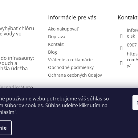
Informácie pre vás
Kontakt
 vyhýbať chlóru
Ako nakupovať
info
e vody vo
e.sk
Doprava
Kontakt
0907
Blog
https
 do infrasauny:
Vrátenie a reklamácie
com/
vzduch a
y/
Obchodné podmienky
hšia údržba
Ochrana osobných údajov
erpadlo: Viete,
 existujú a ako
né používanie webu potrebujeme váš súhlas so
 súborov cookies. Súhlas udelíte kliknutím na
hlasím".
ok
nie
yhradené.