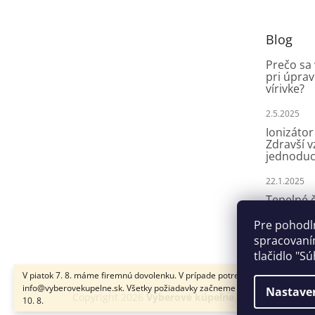
ä
t
Blog
i
e
Prečo sa
pri úprav
vírivke?
2.5.2025
Ionizátor
Zdravší 
jednoduc
22.1.2025
Tepelné č
aké druhy
fungujú?
Pre pohodl
spracovaním
8.4.2024
tlačidlo "Sú
V piatok 7. 8. máme firemnú dovolenku. V prípade potreby nám napíšte na
info@vyberovekupelne.sk. Všetky požiadavky začneme vybavovať v pondel
Nastave
Copyright 2026
Výberové kúpeľne
. Všetky práva v
10. 8.