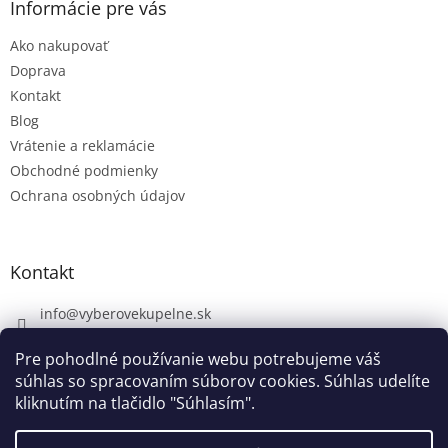
Informácie pre vás
Ako nakupovať
Doprava
Kontakt
Blog
Vrátenie a reklamácie
Obchodné podmienky
Ochrana osobných údajov
Kontakt
info
@
vyberovekupelne.sk
0907 559 466
Pre pohodlné používanie webu potrebujeme váš
https://www.facebook.com/vyberovekoupelny/
súhlas so spracovaním súborov cookies. Súhlas udelíte
kliknutím na tlačidlo "Súhlasím".