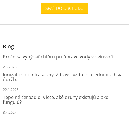
SPÄŤ DO OBCHODU
Z
á
p
ä
Blog
t
Prečo sa vyhýbať chlóru pri úprave vody vo vírivke?
i
e
2.5.2025
Ionizátor do infrasauny: Zdravší vzduch a jednoduchšia
údržba
22.1.2025
Tepelné čerpadlo: Viete, aké druhy existujú a ako
fungujú?
8.4.2024