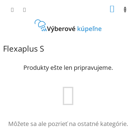
Prejsť
NÁKU
na
obsah
KOŠÍK
Flexaplus S
Produkty ešte len pripravujeme.
Môžete sa ale pozrieť na ostatné kategórie.