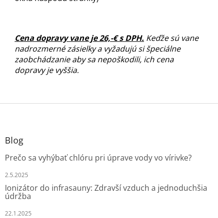
Cena dopravy vane je 26,-€ s DPH.
Keďže sú vane
nadrozmerné zásielky a vyžadujú si špeciálne
zaobchádzanie aby sa nepoškodili, ich cena
dopravy je vyššia.
Z
á
p
ä
Blog
t
Prečo sa vyhýbať chlóru pri úprave vody vo vírivke?
i
e
2.5.2025
Ionizátor do infrasauny: Zdravší vzduch a jednoduchšia
údržba
22.1.2025