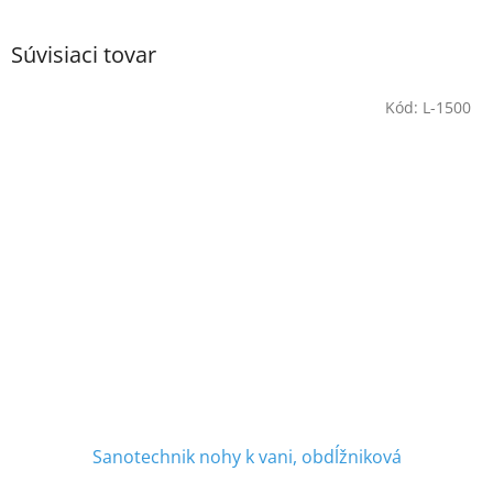
Súvisiaci tovar
Kód:
L-1500
Sanotechnik nohy k vani, obdĺžniková