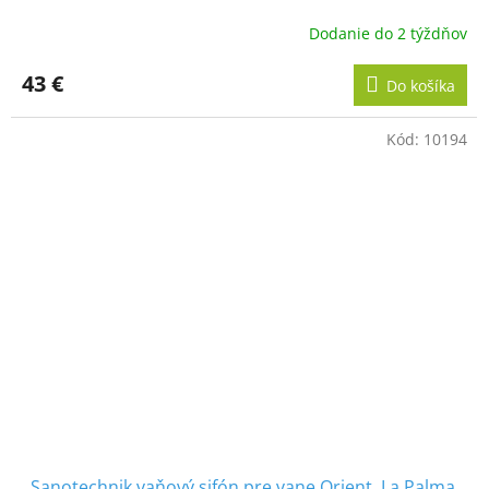
Dodanie do 2 týždňov
43 €
Do košíka
Kód:
10194
Sanotechnik vaňový sifón pre vane Orient, La Palma,