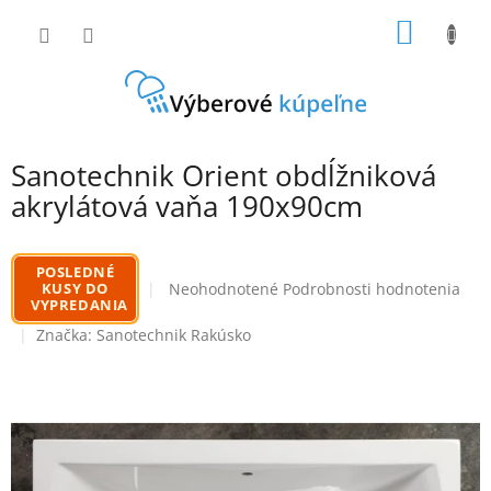
Prejsť
NÁKU
na
obsah
KOŠÍK
Sanotechnik Orient obdĺžniková
akrylátová vaňa 190x90cm
POSLEDNÉ
Priemerné
KUSY DO
Neohodnotené
Podrobnosti hodnotenia
VYPREDANIA
hodnotenie
produktu
Značka:
Sanotechnik Rakúsko
je
0,0
z
5
hviezdičiek.