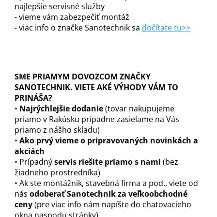
najlepšie servisné služby
- vieme vám zabezpečiť montáž
- viac info o značke Sanotechnik sa
dočítate tu>>
SME PRIAMYM DOVOZCOM ZNAČKY
SANOTECHNIK. VIETE AKÉ VÝHODY VÁM TO
PRINÁŠA?
•
Najrýchlejšie dodanie
(tovar nakupujeme
priamo v Rakúsku prípadne zasielame na Vás
priamo z nášho skladu)
•
Ako prvý vieme o pripravovaných novinkách a
akciách
• Prípadný
servis riešite priamo s nami
(bez
žiadneho prostredníka)
• Ak ste montážnik, stavebná firma a pod., viete od
nás
odoberať Sanotechnik za veľkoobchodné
ceny
(pre viac info nám napíšte do chatovacieho
okna naspodu stránky)