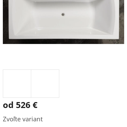
od
526 €
Jednotková
Zvoľte variant
cena: