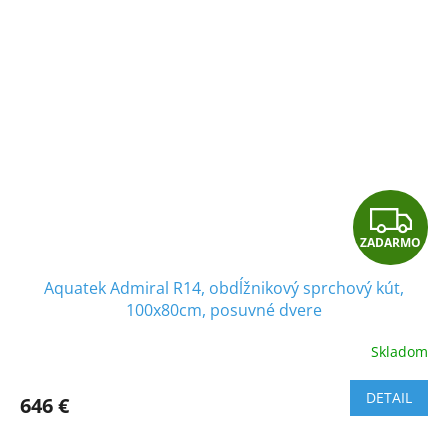
Z
ZADARMO
A
Aquatek Admiral R14, obdĺžnikový sprchový kút,
D
100x80cm, posuvné dvere
A
Skladom
R
DETAIL
646 €
M