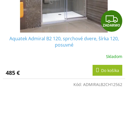
Z
ZADARMO
A
Aquatek Admiral B2 120, sprchové dvere, šírka 120,
D
posuvné
A
Skladom
R
Do košíka
485 €
M
Kód:
ADMIRALB2CH12562
O