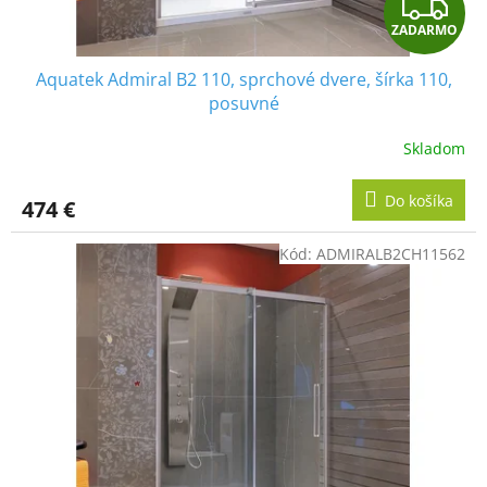
Z
o
v
ZADARMO
A
Aquatek Admiral B2 110, sprchové dvere, šírka 110,
D
posuvné
A
Skladom
R
Do košíka
474 €
M
Kód:
ADMIRALB2CH11562
O