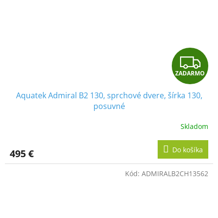
Z
ZADARMO
A
Aquatek Admiral B2 130, sprchové dvere, šírka 130,
D
posuvné
A
Skladom
R
Do košíka
495 €
M
Kód:
ADMIRALB2CH13562
O