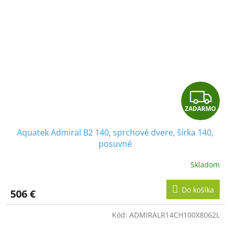
Z
ZADARMO
A
Aquatek Admiral B2 140, sprchové dvere, šírka 140,
D
posuvné
A
Skladom
R
Do košíka
506 €
M
Kód:
ADMIRALR14CH100X8062L
O