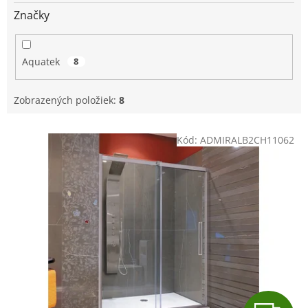
o
v
Značky
Aquatek
8
Zobrazených položiek:
8
V
Kód:
ADMIRALB2CH11062
ý
p
i
s
p
r
o
d
u
k
t