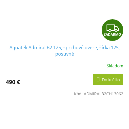
Z
ZADARMO
A
Aquatek Admiral B2 125, sprchové dvere, šírka 125,
D
posuvné
A
Skladom
R
Do košíka
490 €
M
Kód:
ADMIRALB2CH13062
O