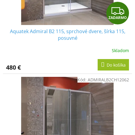
Z
ZADARMO
A
Aquatek Admiral B2 115, sprchové dvere, šírka 115,
D
posuvné
A
Skladom
R
Do košíka
480 €
M
Kód:
ADMIRALB2CH12062
O