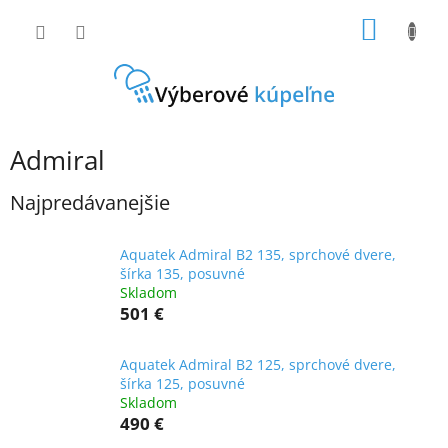
Prejsť
NÁKU
na
obsah
KOŠÍK
Admiral
Najpredávanejšie
Aquatek Admiral B2 135, sprchové dvere,
šírka 135, posuvné
Skladom
501 €
Aquatek Admiral B2 125, sprchové dvere,
šírka 125, posuvné
Skladom
490 €