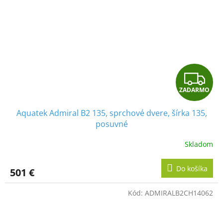
Z
ZADARMO
A
Aquatek Admiral B2 135, sprchové dvere, šírka 135,
D
posuvné
A
Skladom
R
Do košíka
501 €
M
Kód:
ADMIRALB2CH14062
O