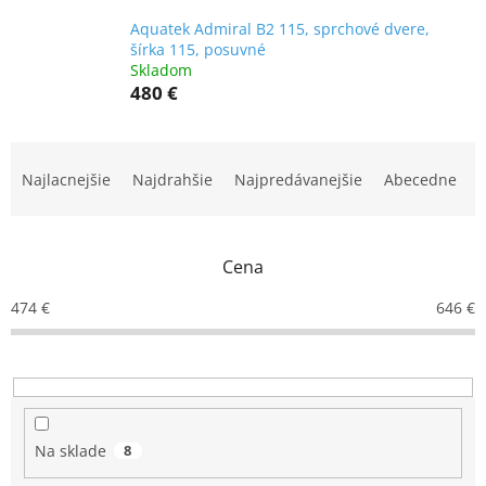
Aquatek Admiral B2 115, sprchové dvere,
šírka 115, posuvné
Skladom
480 €
R
a
Najlacnejšie
Najdrahšie
Najpredávanejšie
Abecedne
d
e
n
Cena
i
e
474
€
646
€
p
r
o
d
u
k
Na sklade
8
t