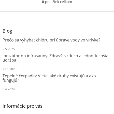
8
položiek celkom
O
O
v
l
Z
á
á
d
p
a
ä
Blog
c
t
i
Prečo sa vyhýbať chlóru pri úprave vody vo vírivke?
i
e
e
p
2.5.2025
r
Ionizátor do infrasauny: Zdravší vzduch a jednoduchšia
v
údržba
k
y
22.1.2025
v
Tepelné čerpadlo: Viete, aké druhy existujú a ako
ý
fungujú?
p
i
8.4.2024
s
u
Informácie pre vás