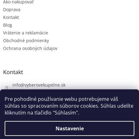
Ako nakupovať
Doprava
Kontakt
Blog
Vrátenie a reklamácie
Obchodné podmienky
Ochrana osobných údajov
Kontakt
info
@
vyberovekupelne.sk
0907 559 466
Pre pohodlné používanie webu potrebujeme váš
https://www.facebook.com/vyberovekoupelny/
súhlas so spracovaním súborov cookies. Súhlas udelíte
kliknutím na tlačidlo "Súhlasím".
Nastavenie
Vytvoril Shoptet