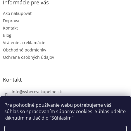
Informácie pre vás
Ako nakupovať
Doprava
Kontakt
Blog
Vrátenie a reklamácie
Obchodné podmienky
Ochrana osobných údajov
Kontakt
info
@
vyberovekupelne.sk
0907 559 466
Pre pohodlné používanie webu potrebujeme váš
https://www.facebook.com/vyberovekoupelny/
súhlas so spracovaním súborov cookies. Súhlas udelíte
kliknutím na tlačidlo "Súhlasím".