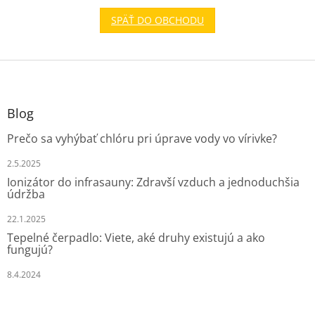
SPÄŤ DO OBCHODU
Z
á
p
ä
Blog
t
Prečo sa vyhýbať chlóru pri úprave vody vo vírivke?
i
e
2.5.2025
Ionizátor do infrasauny: Zdravší vzduch a jednoduchšia
údržba
22.1.2025
Tepelné čerpadlo: Viete, aké druhy existujú a ako
fungujú?
8.4.2024