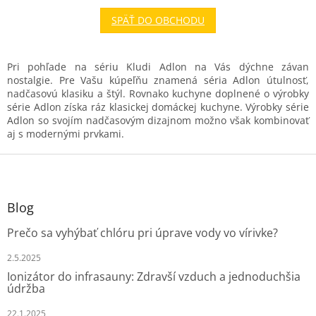
SPÄŤ DO OBCHODU
Pri pohľade na sériu Kludi Adlon na Vás dýchne závan
nostalgie. Pre Vašu kúpeľňu znamená séria Adlon útulnosť,
nadčasovú klasiku a štýl. Rovnako kuchyne doplnené o výrobky
série Adlon získa ráz klasickej domáckej kuchyne. Výrobky série
Adlon so svojím nadčasovým dizajnom možno však kombinovať
aj s modernými prvkami.
Z
á
p
ä
Blog
t
Prečo sa vyhýbať chlóru pri úprave vody vo vírivke?
i
e
2.5.2025
Ionizátor do infrasauny: Zdravší vzduch a jednoduchšia
údržba
22.1.2025