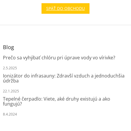
SPÄŤ DO OBCHODU
Z
á
p
ä
Blog
t
Prečo sa vyhýbať chlóru pri úprave vody vo vírivke?
i
e
2.5.2025
Ionizátor do infrasauny: Zdravší vzduch a jednoduchšia
údržba
22.1.2025
Tepelné čerpadlo: Viete, aké druhy existujú a ako
fungujú?
8.4.2024