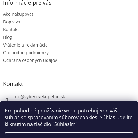
Informácie pre vás
Ako nakupovať
Doprava
Kontakt
Blog
Vrátenie a reklamácie
Obchodné podmienky
Ochrana osobných údajov
Kontakt
info
@
vyberovekupelne.sk
0907 559 466
Pre pohodlné používanie webu potrebujeme váš
https://www.facebook.com/vyberovekoupelny/
súhlas so spracovaním súborov cookies. Súhlas udelíte
kliknutím na tlačidlo "Súhlasím".