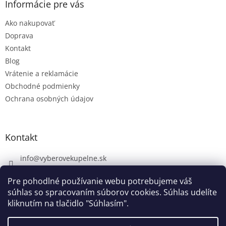
Informácie pre vás
Ako nakupovať
Doprava
Kontakt
Blog
Vrátenie a reklamácie
Obchodné podmienky
Ochrana osobných údajov
Kontakt
info
@
vyberovekupelne.sk
0907 559 466
Pre pohodlné používanie webu potrebujeme váš
https://www.facebook.com/vyberovekoupelny/
súhlas so spracovaním súborov cookies. Súhlas udelíte
kliknutím na tlačidlo "Súhlasím".