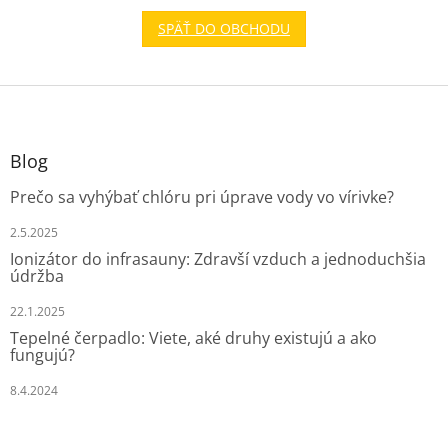
SPÄŤ DO OBCHODU
Z
á
p
ä
Blog
t
Prečo sa vyhýbať chlóru pri úprave vody vo vírivke?
i
e
2.5.2025
Ionizátor do infrasauny: Zdravší vzduch a jednoduchšia
údržba
22.1.2025
Tepelné čerpadlo: Viete, aké druhy existujú a ako
fungujú?
8.4.2024