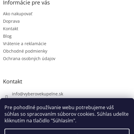
Informácie pre vás
Ako nakupovať
Doprava
Kontakt
Blog
Vrátenie a reklamácie
Obchodné podmienky
Ochrana osobných údajov
Kontakt
info
@
vyberovekupelne.sk
0907 559 466
Pre pohodlné používanie webu potrebujeme váš
https://www.facebook.com/vyberovekoupelny/
súhlas so spracovaním súborov cookies. Súhlas udelíte
kliknutím na tlačidlo "Súhlasím".