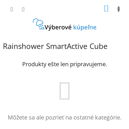
Prejsť
NÁKU
na
obsah
KOŠÍK
Rainshower SmartActive Cube
Produkty ešte len pripravujeme.
Môžete sa ale pozrieť na ostatné kategórie.