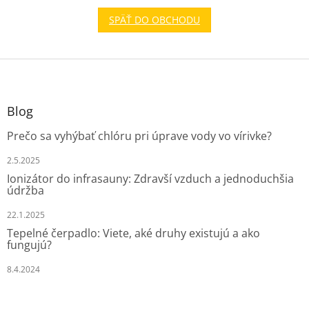
SPÄŤ DO OBCHODU
Z
á
p
ä
Blog
t
Prečo sa vyhýbať chlóru pri úprave vody vo vírivke?
i
e
2.5.2025
Ionizátor do infrasauny: Zdravší vzduch a jednoduchšia
údržba
22.1.2025
Tepelné čerpadlo: Viete, aké druhy existujú a ako
fungujú?
8.4.2024