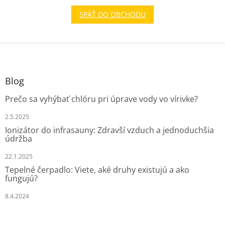
SPÄŤ DO OBCHODU
Z
á
p
ä
Blog
t
Prečo sa vyhýbať chlóru pri úprave vody vo vírivke?
i
e
2.5.2025
Ionizátor do infrasauny: Zdravší vzduch a jednoduchšia
údržba
22.1.2025
Tepelné čerpadlo: Viete, aké druhy existujú a ako
fungujú?
8.4.2024