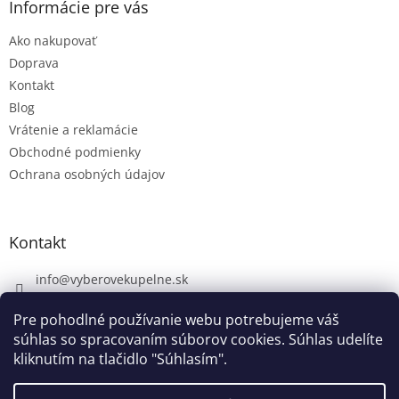
Informácie pre vás
Ako nakupovať
Doprava
Kontakt
Blog
Vrátenie a reklamácie
Obchodné podmienky
Ochrana osobných údajov
Kontakt
info
@
vyberovekupelne.sk
0907 559 466
Pre pohodlné používanie webu potrebujeme váš
https://www.facebook.com/vyberovekoupelny/
súhlas so spracovaním súborov cookies. Súhlas udelíte
kliknutím na tlačidlo "Súhlasím".