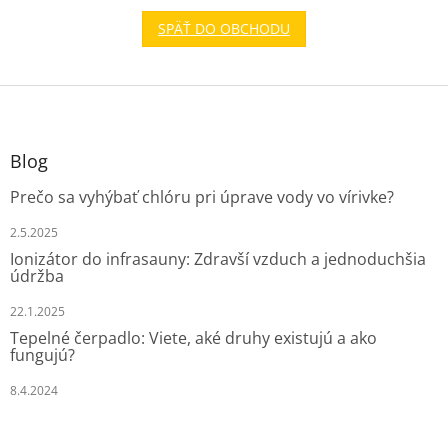
SPÄŤ DO OBCHODU
Z
á
p
ä
Blog
t
Prečo sa vyhýbať chlóru pri úprave vody vo vírivke?
i
e
2.5.2025
Ionizátor do infrasauny: Zdravší vzduch a jednoduchšia
údržba
22.1.2025
Tepelné čerpadlo: Viete, aké druhy existujú a ako
fungujú?
8.4.2024