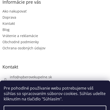
Informácie pre vás
Ako nakupovať
Doprava
Kontakt
Blog
Vrátenie a reklamácie
Obchodné podmienky
Ochrana osobných údajov
Kontakt
info
@
vyberovekupelne.sk
0907 559 466
Pre pohodlné používanie webu potrebujeme váš
https://www.facebook.com/vyberovekoupelny/
súhlas so spracovaním súborov cookies. Súhlas udelíte
kliknutím na tlačidlo "Súhlasím".