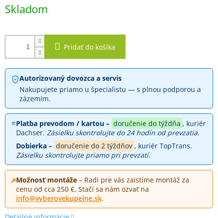
O
Jednotková
Skladom
cena:
Pridať do košíka
Autorizovaný dovozca a servis
Nakupujete priamo u špecialistu — s plnou podporou a
zázemím.
Platba prevodom / kartou –
doručenie do týždňa
, kuriér
Dachser.
Zásielku skontrolujte do 24 hodín od prevzatia.
Dobierka –
doručenie do 2 týždňov
, kuriér TopTrans.
Zásielku skontrolujte priamo pri prevzatí.
Možnosť montáže
– Radi pre vás zaistíme montáž za
cenu od cca 250 €. Stačí sa nám ozvať na
info@vyberovekupelne.sk
.
Detailné informácie