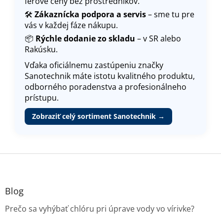
férové ​​ceny bez prostredníkov.
🛠️
Zákaznícka podpora a servis
– sme tu pre
vás v každej fáze nákupu.
📦
Rýchle dodanie zo skladu
– v SR alebo
Rakúsku.
Vďaka oficiálnemu zastúpeniu značky
Sanotechnik máte istotu kvalitného produktu,
odborného poradenstva a profesionálneho
prístupu.
Zobraziť celý sortiment Sanotechnik →
Z
á
p
ä
Blog
t
Prečo sa vyhýbať chlóru pri úprave vody vo vírivke?
i