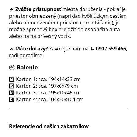
🔹
Zvážte prístupnosť
miesta doručenia - pokiaľ je
priestor obmedzený (napríklad kvôli úzkym cestám
alebo obmedzenému priestoru pre otáčanie), je
možné sprchový box preložiť do osobného auta
alebo na na prívesný vozík.
🔹
Máte dotazy?
Zavolejte nám na
📞 0907 559 466
,
radi poradíme.
📦
Balenie
1️⃣ Karton 1: cca. 194x14x33 cm
2️⃣ Karton 2: cca. 197x6x79 cm
3️⃣ Karton 3: cca. 195x10x45 cm
4️⃣ Karton 4: cca. 104x20x104 cm
Referencie od našich zákazníkov