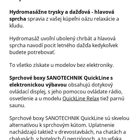
Hydromasážne trysky a dažďová - hlavová
sprcha
spravia z vašej kúpeľni oázu relaxácie a
kľudu.
Hydromasáž uvoľní ubolený chrbát a hlavová
sprcha navodí pocit letného dažďa kedykoľvek
budete potrebovať.
To všetko získate u modelov bez elektroniky.
Sprchové boxy SANOTECHNIK QuickLine s
elektronickou výbavou
obsahujú dotykový
ovládací displej, s jeho pomocou ovládate rádio,
osvetlenie a u modelu
QuickLine Relax
tiež parnú
saunu.
Sprchové boxy SANOTECHNIK QuickLine sú skvelou
alternatívou k sprchovým kútom. Uplatnenie
nachádzajú taktiež v drevostavbách, na chatách a
chalupách, v hoteloch či penziónoch, a to vďaka