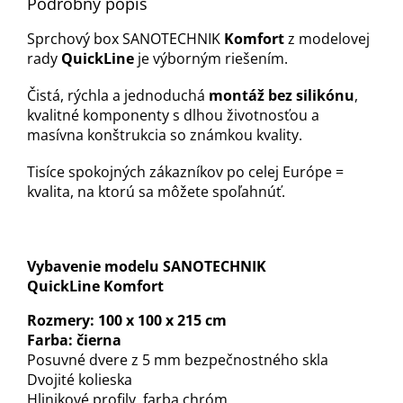
Podrobný popis
Sprchový box SANOTECHNIK
Komfort
z modelovej
rady
QuickLine
je výborným riešením.
Čistá, rýchla a jednoduchá
montáž bez silikónu
,
kvalitné komponenty s dlhou životnosťou a
masívna konštrukcia so známkou kvality.
Tisíce spokojných zákazníkov po celej Európe =
kvalita, na ktorú sa môžete spoľahnúť.
Vybavenie modelu SANOTECHNIK
QuickLine
Komfort
Rozmery: 100 x 100 x 215 cm
Farba: čierna
Posuvné dvere z 5 mm bezpečnostného skla
Dvojité kolieska
Hlinikové profily, farba chróm