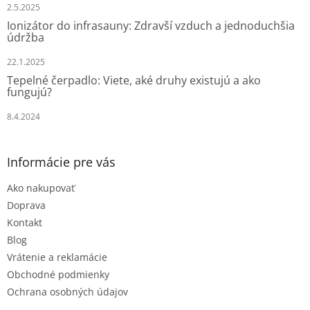
e
2.5.2025
Ionizátor do infrasauny: Zdravší vzduch a jednoduchšia
údržba
22.1.2025
Tepelné čerpadlo: Viete, aké druhy existujú a ako
fungujú?
8.4.2024
Informácie pre vás
Ako nakupovať
Doprava
Kontakt
Blog
Vrátenie a reklamácie
Obchodné podmienky
Ochrana osobných údajov