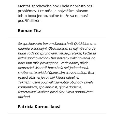
Montáž sprchového boxu bola naprosto bez
problémov. Pre mňa je najväčším plusom
tohto boxu jednoznačne to, že sa nemusí
použiť silikón.
Roman Titz
So sprchovacím boxom Sanotechnik QuickLine sme
nadmieru spokojní. Obávala som sa najmä toho, že
bude voda pri sprchovaní niekde pretekať, keďže sa
jedná sprchovací box bez potreby silikónovania, no
bola som milo prekvapená - voda naozaj nikde
nepreteká. Montáž boxu bola tiež jednoduchá,
snúbenec to zvládol úplne sám cca za hodinu. Box
vyzerá úžasne, je to taký klenot kúpeľne.
Taktiež musím pochváliť samotný obchod - skvelá
komunikácia, spoľahlivosť, rýchle dodanie,
ústretovosť, kvalitné produkty. Vrelo odporúčam
obchod.
Patrícia Kurnocíková