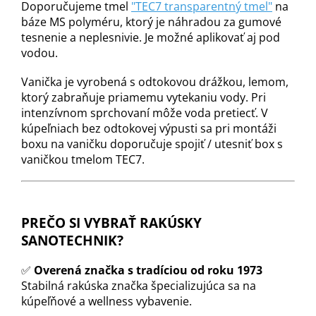
Doporučujeme tmel
"TEC7 transparentný tmel"
na
báze MS polyméru, ktorý je náhradou za gumové
tesnenie a neplesnivie. Je možné aplikovať aj pod
vodou.
Vanička je vyrobená s odtokovou drážkou, lemom,
ktorý zabraňuje priamemu vytekaniu vody. Pri
intenzívnom sprchovaní môže voda pretiecť. V
kúpeľniach bez odtokovej výpusti sa pri montáži
boxu na vaničku doporučuje spojiť / utesniť box s
vaničkou tmelom TEC7.
PREČO SI VYBRAŤ RAKÚSKY
SANOTECHNIK?
✅
Overená značka s tradíciou od roku 1973
Stabilná rakúska značka špecializujúca sa na
kúpeľňové a wellness vybavenie.