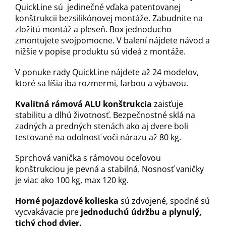
QuickLine sú jedinečné vďaka patentovanej
konštrukcii bezsilikónovej montáže. Zabudnite na
zložitú montáž a pleseň. Box jednoducho
zmontujete svojpomocne. V balení nájdete návod a
nižšie v popise produktu sú videá z montáže.
V ponuke rady QuickLine nájdete až 24 modelov,
ktoré sa líšia iba rozmermi, farbou a výbavou.
Kvalitná rámová ALU konštrukcia
zaisťuje
stabilitu a dlhú životnosť. Bezpečnostné sklá na
zadných a predných stenách ako aj dvere boli
testované na odolnosť voči nárazu až 80 kg.
Sprchová vanička s rámovou oceľovou
konštrukciou je pevná a stabilná. Nosnosť vaničky
je viac ako 100 kg, max 120 kg.
Horné pojazdové kolieska
sú zdvojené, spodné sú
vycvakávacie pre
jednoduchú údržbu a plynulý,
tichý chod dvier.