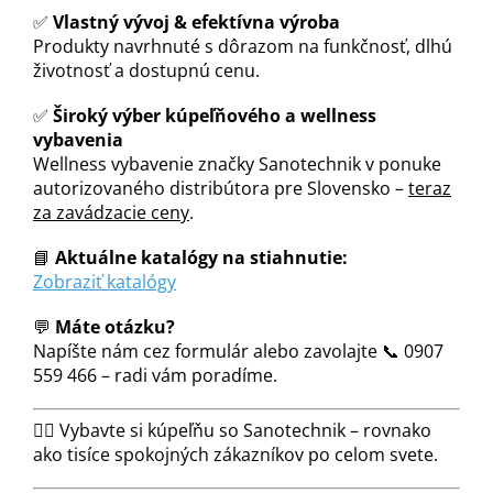
✅
Vlastný vývoj & efektívna výroba
Produkty navrhnuté s dôrazom na funkčnosť, dlhú
životnosť a dostupnú cenu.
✅
Široký výber kúpeľňového a wellness
vybavenia
Wellness vybavenie značky Sanotechnik v ponuke
autorizovaného distribútora pre Slovensko –
teraz
za zavádzacie ceny
.
📘
Aktuálne katalógy na stiahnutie:
Zobraziť katalógy
💬
Máte otázku?
Napíšte nám cez formulár alebo zavolajte 📞 0907
559 466 – radi vám poradíme.
🧖‍♂️ Vybavte si kúpeľňu so Sanotechnik – rovnako
ako tisíce spokojných zákazníkov po celom svete.