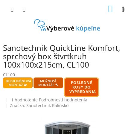
Prejsť
NÁKU
na
obsah
KOŠÍK
Sanotechnik QuickLine Komfort,
sprchový box štvrťkruh
100x100x215cm, CL100
CL100
BEZSILIKÓNOVÁ
MOŽNOSŤ
POSLEDNÉ
MONTÁŽ 🧩
MONTÁŽE 🔧
KUSY DO
VYPREDANIA
Priemerné
1 hodnotenie
Podrobnosti hodnotenia
hodnotenie
Značka:
Sanotechnik Rakúsko
produktu
je
5,0
z
5