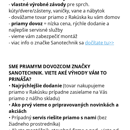
-
vlastné výrobné závody
pre sprch.
kúty/dvere/zásteny, vaničky, vane a nábytok
- dovážame tovar priamo z Rakúska ku vám domov
-
priamy dovoz
= nízka cena, rýchle dodanie a
najlepšie servisné služby
- vieme vám zabezpečiť montáž
- viac info o značke Sanotechnik sa
dočítate tu>>
SME PRIAMYM DOVOZCOM ZNAČKY
SANOTECHNIK. VIETE AKÉ VÝHODY VÁM TO
PRINÁŠA?
•
Najrýchlejšie dodanie
(tovar nakupujeme
priamo v Rakúsku prípadne zasielame na Vás
priamo z nášho skladu)
•
Ako prvý vieme o pripravovaných novinkách a
akciách
• Prípadný
servis riešite priamo s nami
(bez
žiadneho prostredníka)