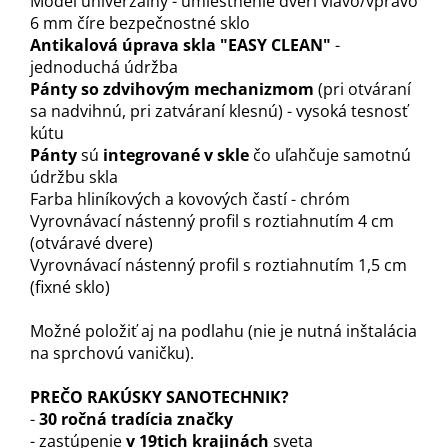
Model univerzálny - umiestnenie dverí vľavo/vpravo
6 mm číre bezpečnostné sklo
Antikalová úprava skla "EASY CLEAN"
-
jednoduchá údržba
Pánty so zdvihovým mechanizmom
(pri otváraní
sa nadvihnú, pri zatváraní klesnú) - vysoká tesnosť
kútu
Pánty
sú
integrované v skle
čo uľahčuje samotnú
údržbu skla
Farba hliníkových a kovových častí - chróm
Vyrovnávací nástenný profil s roztiahnutím 4 cm
(otváravé dvere)
Vyrovnávací nástenný profil s roztiahnutím 1,5 cm
(fixné sklo)
Možné položiť aj na podlahu (nie je nutná inštalácia
na sprchovú vaničku).
PREČO RAKÚSKY SANOTECHNIK?
-
30 ročná tradícia značky
- zastúpenie
v 19tich krajinách
sveta