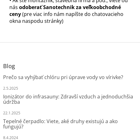
• Ak ste montážnik, stavebná firma a pod., viete od
nás
odoberať Sanotechnik za veľkoobchodné
ceny
(pre viac info nám napíšte do chatovacieho
okna naspodu stránky)
Z
á
p
ä
Blog
t
Prečo sa vyhýbať chlóru pri úprave vody vo vírivke?
i
e
2.5.2025
Ionizátor do infrasauny: Zdravší vzduch a jednoduchšia
údržba
22.1.2025
Tepelné čerpadlo: Viete, aké druhy existujú a ako
fungujú?
8.4.2024