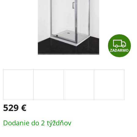
Z
ZADARMO
A
D
A
R
M
529 €
O
Jednotková
Dodanie do 2 týždňov
cena: