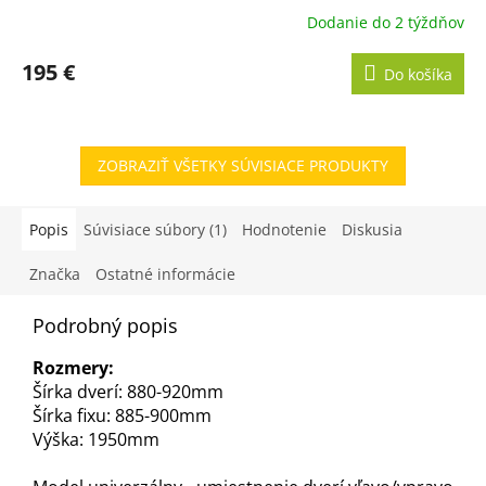
Dodanie do 2 týždňov
Priemerné
hodnotenie
produktu
195 €
Do košíka
je
4,0
z
5
ZOBRAZIŤ VŠETKY SÚVISIACE PRODUKTY
hviezdičiek.
Popis
Súvisiace súbory (1)
Hodnotenie
Diskusia
Značka
Ostatné informácie
Podrobný popis
Rozmery:
Šírka dverí: 880-920mm
Šírka fixu: 885-900mm
Výška: 1950mm