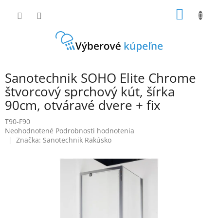
Prejsť
NÁKU
na
obsah
KOŠÍK
Sanotechnik SOHO Elite Chrome
štvorcový sprchový kút, šírka
90cm, otváravé dvere + fix
T90-F90
Priemerné
Neohodnotené
Podrobnosti hodnotenia
hodnotenie
Značka:
Sanotechnik Rakúsko
produktu
je
0,0
z
5
hviezdičiek.