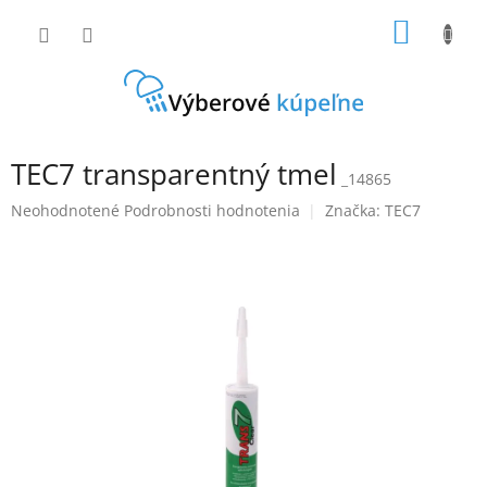
Prejsť
NÁKU
na
obsah
KOŠÍK
TEC7 transparentný tmel
_14865
Priemerné
Neohodnotené
Podrobnosti hodnotenia
Značka:
TEC7
hodnotenie
produktu
je
0,0
z
5
hviezdičiek.