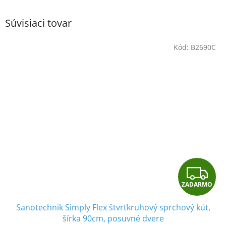
Súvisiaci tovar
Kód:
B2690C
Z
ZADARMO
A
Sanotechnik Simply Flex štvrťkruhový sprchový kút,
D
šírka 90cm, posuvné dvere