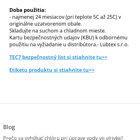
Doba použitia:
- najmenej 24 mesiacov (pri teplote 5C až 25C) v
originálne uzatvorenom obale.
Skladujte na suchom a chladnom mieste.
Kartu bezpečnostných udajov (KBU) k odbornému
použitiu na vyžiadanie u distribútora.- Lubtex s.r.o.
TEC7 bezpečnostný list si stiahnite tu>>
Etiketu produktu si stiahnite tu>>
Z
á
p
ä
Blog
t
Prečo sa vyhýbať chlóru pri úprave vody vo vírivke?