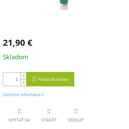
21,90 €
Jednotková
Skladom
cena:
Pridať do košíka
Detailné informácie
OPÝTAŤ SA
STRÁŽIŤ
ZDIEĽAŤ