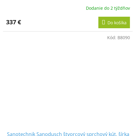
A
Dodanie do 2 týždňov
R
337 €
Do košíka
M
Kód:
B8090
O
Sanotechnik Sanodusch štvorcový sprchový kút, šírka