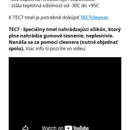
- stála teplotná odolnosť od -30C do +95C
K TEC7 tmel je potrebné dokúpiť
TEC7cleaner
.
TEC7 - špeciáln
y
tmel nahrádzajúci silikón, ktorý
plne nahrádza gumové tesnenie, neplesnivie.
Nanáša sa za pomoci cleanera (nutné objednať
spolu).
Viac info si pozrite vo videu: