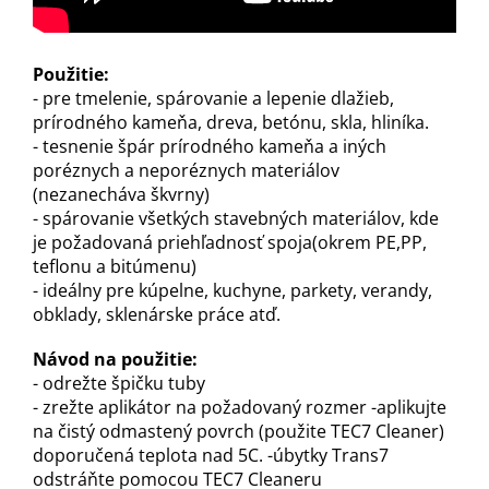
Použitie:
- pre tmelenie, spárovanie a lepenie dlažieb,
prírodného kameňa, dreva, betónu, skla, hliníka.
- tesnenie špár prírodného kameňa a iných
poréznych a neporéznych materiálov
(nezanecháva škvrny)
- spárovanie všetkých stavebných materiálov, kde
je požadovaná priehľadnosť spoja(okrem PE,PP,
teflonu a bitúmenu)
- ideálny pre kúpelne, kuchyne, parkety, verandy,
obklady, sklenárske práce atď.
Návod na použitie:
- odrežte špičku tuby
- zrežte aplikátor na požadovaný rozmer -aplikujte
na čistý odmastený povrch (použite TEC7 Cleaner)
doporučená teplota nad 5C. -úbytky Trans7
odstráňte pomocou TEC7 Cleaneru