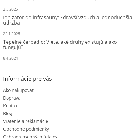
i
e
2.5.2025
Ionizátor do infrasauny: Zdravší vzduch a jednoduchšia
údržba
22.1.2025
Tepelné čerpadlo: Viete, aké druhy existujú a ako
fungujú?
8.4.2024
Informácie pre vás
Ako nakupovať
Doprava
Kontakt
Blog
Vrátenie a reklamácie
Obchodné podmienky
Ochrana osobných údajov