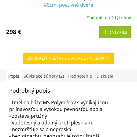
80cm, posuvné dvere
Dodanie do 2 týždňov
298 €
Do košíka
ZOBRAZIŤ VŠETKY SÚVISIACE PRODUKTY
Popis
Súvisiace súbory (2)
Hodnotenie
Diskusia
Podrobný popis
- tmel na báze MS Polymérov s vynikajúcou
priľnavosťou a vysokou pevnosťou spoja
- zostáva pružný
- vodotesný a odolný proti plesniam
- nezmršťuje sa a nepraská
- bez zápachu, neobsahuje rozpúšťadlá