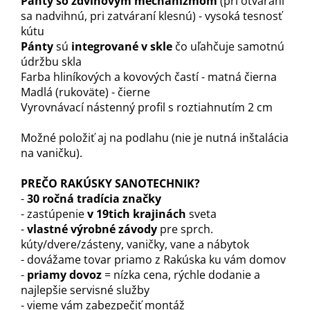
Pánty so zdvihovým mechanizmom
(pri otváraní
sa nadvihnú, pri zatváraní klesnú) - vysoká tesnosť
kútu
Pánty
sú
integrované v skle
čo uľahčuje samotnú
údržbu skla
Farba hliníkových a kovových častí - matná čierna
Madlá (rukoväte) - čierne
Vyrovnávací nástenný profil s roztiahnutím 2 cm
Možné položiť aj na podlahu (nie je nutná inštalácia
na vaničku).
PREČO RAKÚSKY SANOTECHNIK?
-
30 ročná tradícia značky
- zastúpenie
v 19tich krajinách
sveta
-
vlastné výrobné závody
pre sprch.
kúty/dvere/zásteny, vaničky, vane a nábytok
- dovážame tovar priamo z Rakúska ku vám domov
-
priamy dovoz
= nízka cena, rýchle dodanie a
najlepšie servisné služby
- vieme vám zabezpečiť montáž