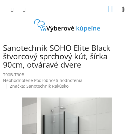
Prejsť
NÁKU
na
obsah
KOŠÍK
Sanotechnik SOHO Elite Black
štvorcový sprchový kút, šírka
90cm, otváravé dvere
T90B-T90B
Priemerné
Neohodnotené
Podrobnosti hodnotenia
hodnotenie
Značka:
Sanotechnik Rakúsko
produktu
je
0,0
z
5
hviezdičiek.