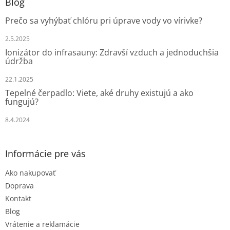
ä
Blog
t
Prečo sa vyhýbať chlóru pri úprave vody vo vírivke?
i
e
2.5.2025
Ionizátor do infrasauny: Zdravší vzduch a jednoduchšia
údržba
22.1.2025
Tepelné čerpadlo: Viete, aké druhy existujú a ako
fungujú?
8.4.2024
Informácie pre vás
Ako nakupovať
Doprava
Kontakt
Blog
Vrátenie a reklamácie