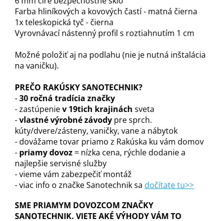
6 mm číre bezpečnostné sklo
Farba hliníkových a kovových častí - matná čierna
1x teleskopická tyč - čierna
Vyrovnávací nástenný profil s roztiahnutím 1 cm
Možné položiť aj na podlahu (nie je nutná inštalácia
na vaničku).
PREČO RAKÚSKY SANOTECHNIK?
-
30 ročná tradícia značky
- zastúpenie
v 19tich krajinách
sveta
-
vlastné výrobné závody
pre sprch.
kúty/dvere/zásteny, vaničky, vane a nábytok
- dovážame tovar priamo z Rakúska ku vám domov
-
priamy dovoz
= nízka cena, rýchle dodanie a
najlepšie servisné služby
- vieme vám zabezpečiť montáž
- viac info o značke Sanotechnik sa
dočítate tu>>
SME PRIAMYM DOVOZCOM ZNAČKY
SANOTECHNIK. VIETE AKÉ VÝHODY VÁM TO