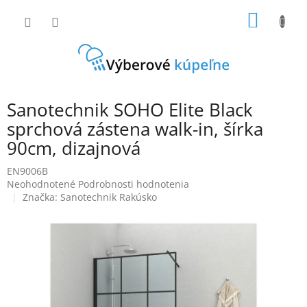
Prejsť
NÁKU
na
obsah
KOŠÍK
Sanotechnik SOHO Elite Black
sprchová zástena walk-in, šírka
90cm, dizajnová
EN9006B
Priemerné
Neohodnotené
Podrobnosti hodnotenia
hodnotenie
Značka:
Sanotechnik Rakúsko
produktu
je
0,0
z
5
hviezdičiek.