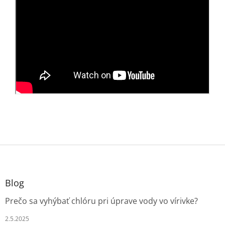
Z
á
p
ä
Blog
t
Prečo sa vyhýbať chlóru pri úprave vody vo vírivke?
i
e
2.5.2025