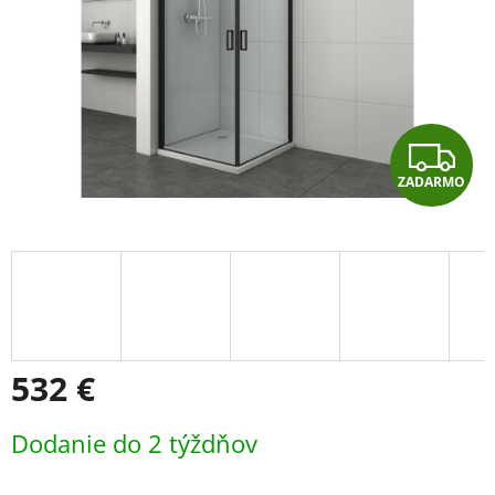
Z
ZADARMO
A
D
A
R
M
532 €
O
Jednotková
Dodanie do 2 týždňov
cena: