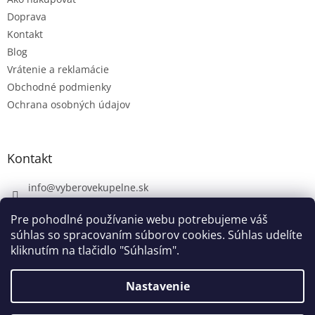
Doprava
Kontakt
Blog
Vrátenie a reklamácie
Obchodné podmienky
Ochrana osobných údajov
Kontakt
info
@
vyberovekupelne.sk
0907 559 466
Pre pohodlné používanie webu potrebujeme váš
https://www.facebook.com/vyberovekoupelny/
súhlas so spracovaním súborov cookies. Súhlas udelíte
kliknutím na tlačidlo "Súhlasím".
Nastavenie
Vytvoril Shoptet