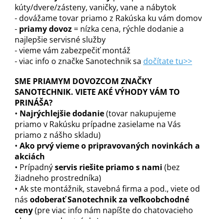
kúty/dvere/zásteny, vaničky, vane a nábytok
- dovážame tovar priamo z Rakúska ku vám domov
-
priamy dovoz
= nízka cena, rýchle dodanie a
najlepšie servisné služby
- vieme vám zabezpečiť montáž
- viac info o značke Sanotechnik sa
dočítate tu>>
SME PRIAMYM DOVOZCOM ZNAČKY
SANOTECHNIK. VIETE AKÉ VÝHODY VÁM TO
PRINÁŠA?
•
Najrýchlejšie dodanie
(tovar nakupujeme
priamo v Rakúsku prípadne zasielame na Vás
priamo z nášho skladu)
•
Ako prvý vieme o pripravovaných novinkách a
akciách
• Prípadný
servis riešite priamo s nami
(bez
žiadneho prostredníka)
• Ak ste montážnik, stavebná firma a pod., viete od
nás
odoberať Sanotechnik za veľkoobchodné
ceny
(pre viac info nám napíšte do chatovacieho