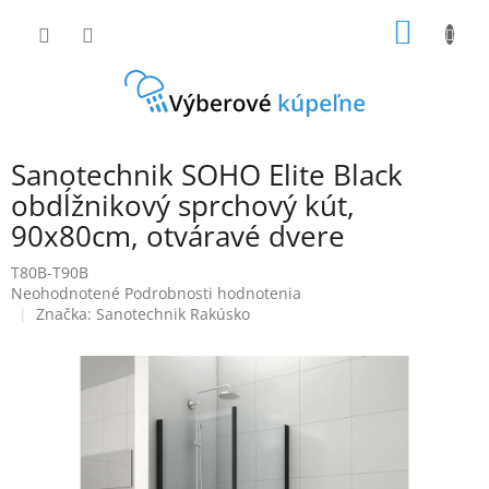
Prejsť
NÁKU
na
obsah
KOŠÍK
Sanotechnik SOHO Elite Black
obdĺžnikový sprchový kút,
90x80cm, otváravé dvere
T80B-T90B
Priemerné
Neohodnotené
Podrobnosti hodnotenia
hodnotenie
Značka:
Sanotechnik Rakúsko
produktu
je
0,0
z
5
hviezdičiek.