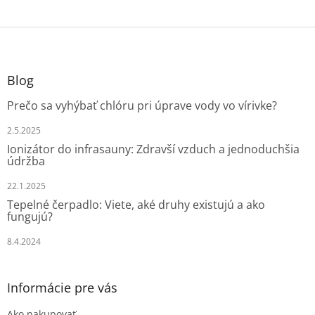
Z
á
p
ä
Blog
t
Prečo sa vyhýbať chlóru pri úprave vody vo vírivke?
i
e
2.5.2025
Ionizátor do infrasauny: Zdravší vzduch a jednoduchšia
údržba
22.1.2025
Tepelné čerpadlo: Viete, aké druhy existujú a ako
fungujú?
8.4.2024
Informácie pre vás
Ako nakupovať