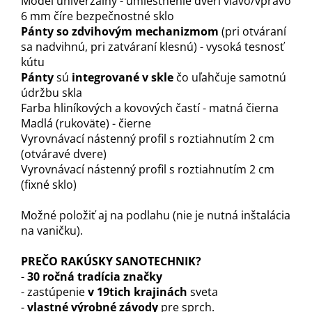
Model univerzálny - umiestnenie dverí vľavo/vpravo
6 mm číre bezpečnostné sklo
Pánty so zdvihovým mechanizmom
(pri otváraní
sa nadvihnú, pri zatváraní klesnú) - vysoká tesnosť
kútu
Pánty
sú
integrované v skle
čo uľahčuje samotnú
údržbu skla
Farba hliníkových a kovových častí - matná čierna
Madlá (rukoväte) - čierne
Vyrovnávací nástenný profil s roztiahnutím 2 cm
(otváravé dvere)
Vyrovnávací nástenný profil s roztiahnutím 2 cm
(fixné sklo)
Možné položiť aj na podlahu (nie je nutná inštalácia
na vaničku).
PREČO RAKÚSKY SANOTECHNIK?
-
30 ročná tradícia značky
- zastúpenie
v 19tich krajinách
sveta
-
vlastné výrobné závody
pre sprch.