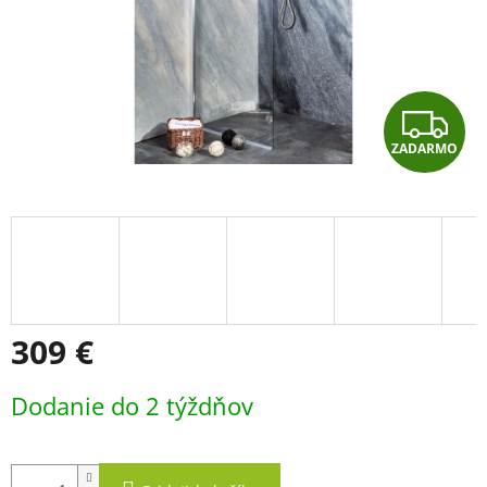
Z
ZADARMO
A
D
A
R
M
309 €
O
Jednotková
Dodanie do 2 týždňov
cena: