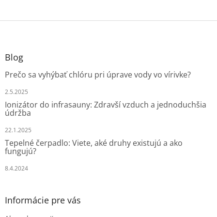
Z
á
p
ä
Blog
t
Prečo sa vyhýbať chlóru pri úprave vody vo vírivke?
i
e
2.5.2025
Ionizátor do infrasauny: Zdravší vzduch a jednoduchšia
údržba
22.1.2025
Tepelné čerpadlo: Viete, aké druhy existujú a ako
fungujú?
8.4.2024
Informácie pre vás