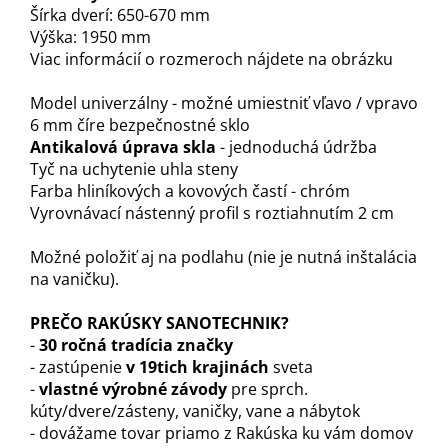
Šírka dverí: 650-670 mm
Výška: 1950 mm
Viac informácií o rozmeroch nájdete na obrázku
Model univerzálny - možné umiestniť vľavo / vpravo
6 mm číre bezpečnostné sklo
Antikalová úprava skla
- jednoduchá údržba
Tyč na uchytenie uhla steny
Farba hliníkových a kovových častí - chróm
Vyrovnávací nástenný profil s roztiahnutím 2 cm
Možné položiť aj na podlahu (nie je nutná inštalácia
na vaničku).
PREČO RAKÚSKY SANOTECHNIK?
-
30 ročná tradícia značky
- zastúpenie
v 19tich krajinách
sveta
-
vlastné výrobné závody
pre sprch.
kúty/dvere/zásteny, vaničky, vane a nábytok
- dovážame tovar priamo z Rakúska ku vám domov