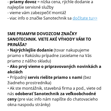
-
priamy dovoz
= nízka cena, rýchle dodanie a
najlepšie servisné služby
- vieme vám zabezpečiť montáž
- viac info o značke Sanotechnik sa
dočítate tu>>
SME PRIAMYM DOVOZCOM ZNAČKY
SANOTECHNIK. VIETE AKÉ VÝHODY VÁM TO
PRINÁŠA?
•
Najrýchlejšie dodanie
(tovar nakupujeme
priamo v Rakúsku prípadne zasielame na Vás
priamo z nášho skladu)
•
Ako prvý vieme o pripravovaných novinkách a
akciách
• Prípadný
servis riešite priamo s nami
(bez
žiadneho prostredníka)
• Ak ste montážnik, stavebná firma a pod., viete od
nás
odoberať Sanotechnik za veľkoobchodné
ceny
(pre viac info nám napíšte do chatovacieho
okna naspodu stránky)