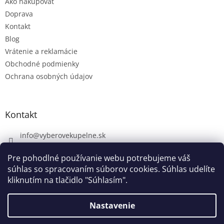
Ako nakupovať
Doprava
Kontakt
Blog
Vrátenie a reklamácie
Obchodné podmienky
Ochrana osobných údajov
Kontakt
info
@
vyberovekupelne.sk
0907 559 466
Pre pohodlné používanie webu potrebujeme váš
https://www.facebook.com/vyberovekoupelny/
súhlas so spracovaním súborov cookies. Súhlas udelíte
kliknutím na tlačidlo "Súhlasím".
Nastavenie
Vytvoril Shoptet