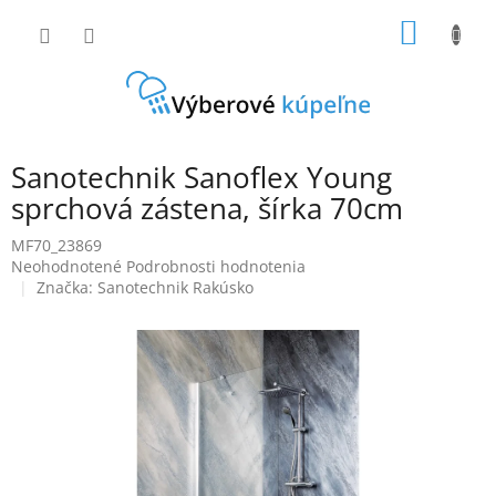
Prejsť
NÁKU
na
obsah
KOŠÍK
Sanotechnik Sanoflex Young
sprchová zástena, šírka 70cm
MF70_23869
Priemerné
Neohodnotené
Podrobnosti hodnotenia
hodnotenie
Značka:
Sanotechnik Rakúsko
produktu
je
0,0
z
5
hviezdičiek.