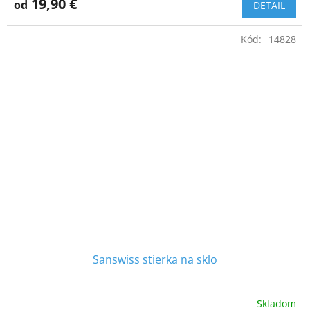
19,90 €
od
DETAIL
Kód:
_14828
Sanswiss stierka na sklo
Skladom