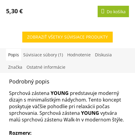
5,30 €
Do košíka
ZOBRAZIŤ VŠETKY SÚVISIACE PRODUKTY
Popis
Súvisiace súbory (1)
Hodnotenie
Diskusia
Značka
Ostatné informácie
Podrobný popis
Sprchová zástena
YOUNG
predstavuje moderný
dizajn s minimalistkým nádychom. Tento koncept
poskytuje väčšie pohodlie pri relaxácii počas
sprchovania. Sprchová zástena
YOUNG
vytvára
malú sprchovú zástenu Walk-In v modernom štýle.
Rozmery: