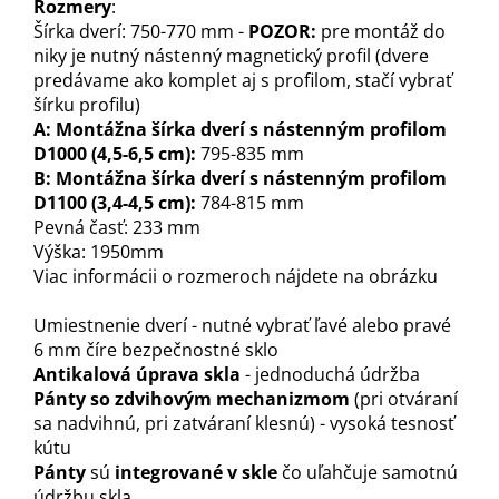
Rozmery
:
Šírka dverí: 750-770 mm -
POZOR:
pre montáž do
niky je nutný nástenný magnetický profil (dvere
predávame ako komplet aj s profilom, stačí vybrať
šírku profilu)
A: Montážna šírka dverí s nástenným profilom
D1000 (4,5-6,5 cm):
795-835 mm
B: Montážna šírka dverí s nástenným profilom
D1100 (3,4-4,5 cm):
784-815 mm
Pevná časť: 233 mm
Výška: 1950mm
Viac informácii o rozmeroch nájdete na obrázku
Umiestnenie dverí - nutné vybrať ľavé alebo pravé
6 mm číre bezpečnostné sklo
Antikalová úprava skla
- jednoduchá údržba
Pánty so zdvihovým mechanizmom
(pri otváraní
sa nadvihnú, pri zatváraní klesnú) - vysoká tesnosť
kútu
Pánty
sú
integrované v skle
čo uľahčuje samotnú
údržbu skla