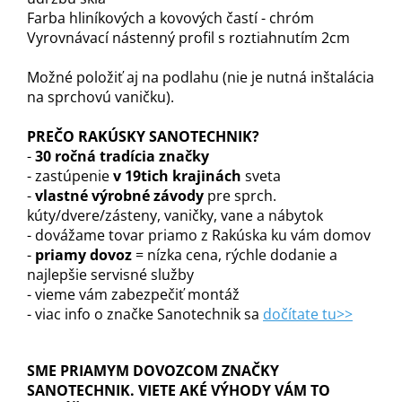
Farba hliníkových a kovových častí - chróm
Vyrovnávací nástenný profil s roztiahnutím 2cm
Možné položiť aj na podlahu (nie je nutná inštalácia
na sprchovú vaničku).
PREČO RAKÚSKY SANOTECHNIK?
-
30 ročná tradícia značky
- zastúpenie
v 19tich krajinách
sveta
-
vlastné výrobné závody
pre sprch.
kúty/dvere/zásteny, vaničky, vane a nábytok
- dovážame tovar priamo z Rakúska ku vám domov
-
priamy dovoz
= nízka cena, rýchle dodanie a
najlepšie servisné služby
- vieme vám zabezpečiť montáž
- viac info o značke Sanotechnik sa
dočítate tu>>
SME PRIAMYM DOVOZCOM ZNAČKY
SANOTECHNIK. VIETE AKÉ VÝHODY VÁM TO