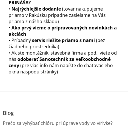
PRINÁŠA?
•
Najrýchlejšie dodanie
(tovar nakupujeme
priamo v Rakúsku prípadne zasielame na Vás
priamo z nášho skladu)
•
Ako prvý vieme o pripravovaných novinkách a
akciách
• Prípadný
servis riešite priamo s nami
(bez
žiadneho prostredníka)
• Ak ste montážnik, stavebná firma a pod., viete od
nás
odoberať Sanotechnik za veľkoobchodné
ceny
(pre viac info nám napíšte do chatovacieho
okna naspodu stránky)
Z
á
p
ä
Blog
t
Prečo sa vyhýbať chlóru pri úprave vody vo vírivke?
i