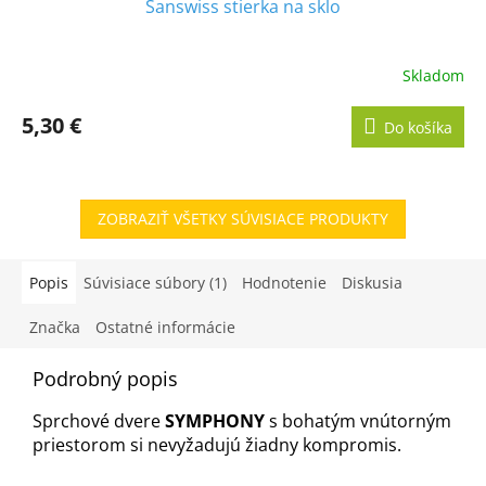
Sanswiss stierka na sklo
Skladom
5,30 €
Do košíka
ZOBRAZIŤ VŠETKY SÚVISIACE PRODUKTY
Popis
Súvisiace súbory (1)
Hodnotenie
Diskusia
Značka
Ostatné informácie
Podrobný popis
Sprchové dvere
SYMPHONY
s bohatým vnútorným
priestorom si nevyžadujú žiadny kompromis.