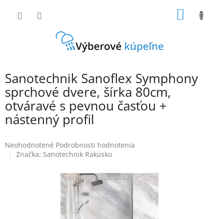
Prejsť
NÁKU
na
obsah
KOŠÍK
Sanotechnik Sanoflex Symphony
sprchové dvere, šírka 80cm,
otváravé s pevnou časťou +
nástenný profil
Priemerné
Neohodnotené
Podrobnosti hodnotenia
hodnotenie
Značka:
Sanotechnik Rakúsko
produktu
je
0,0
z
5
hviezdičiek.