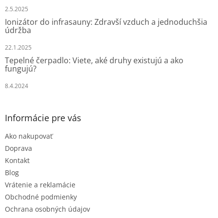
e
2.5.2025
Ionizátor do infrasauny: Zdravší vzduch a jednoduchšia
údržba
22.1.2025
Tepelné čerpadlo: Viete, aké druhy existujú a ako
fungujú?
8.4.2024
Informácie pre vás
Ako nakupovať
Doprava
Kontakt
Blog
Vrátenie a reklamácie
Obchodné podmienky
Ochrana osobných údajov