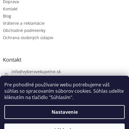
Doprava
Kontakt
Blog
Vrátenie a reklamácie
Obchodné podmienky
Ochrana osobných údajov
Kontakt
info
@
vyberovekupelne.sk
0907 559 466
Pre pohodlné používanie webu potrebujeme váš
https://www.facebook.com/vyberovekoupelny/
súhlas so spracovaním súborov cookies. Súhlas udelíte
kliknutím na tlačidlo "Súhlasím".
Nastavenie
Vytvoril Shoptet
V piatok 7. 8. máme firemnú dovolenku. V prípade potreby nám