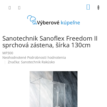
Prejsť
NÁKU
na
obsah
KOŠÍK
Sanotechnik Sanoflex Freedom II
sprchová zástena, šírka 130cm
MP300
Priemerné
Neohodnotené
Podrobnosti hodnotenia
hodnotenie
Značka:
Sanotechnik Rakúsko
produktu
je
0,0
z
5
hviezdičiek.