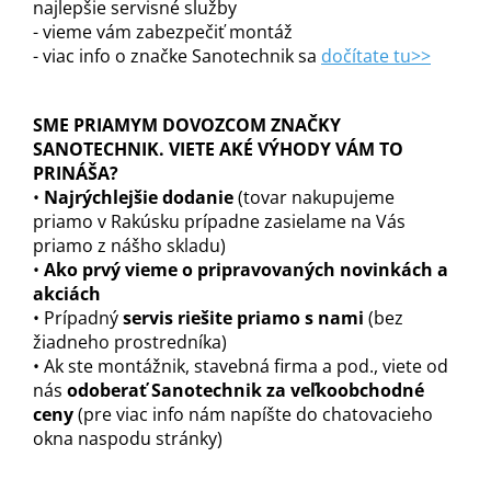
najlepšie servisné služby
- vieme vám zabezpečiť montáž
- viac info o značke Sanotechnik sa
dočítate tu>>
SME PRIAMYM DOVOZCOM ZNAČKY
SANOTECHNIK. VIETE AKÉ VÝHODY VÁM TO
PRINÁŠA?
•
Najrýchlejšie dodanie
(tovar nakupujeme
priamo v Rakúsku prípadne zasielame na Vás
priamo z nášho skladu)
•
Ako prvý vieme o pripravovaných novinkách a
akciách
• Prípadný
servis riešite priamo s nami
(bez
žiadneho prostredníka)
• Ak ste montážnik, stavebná firma a pod., viete od
nás
odoberať Sanotechnik za veľkoobchodné
ceny
(pre viac info nám napíšte do chatovacieho
okna naspodu stránky)