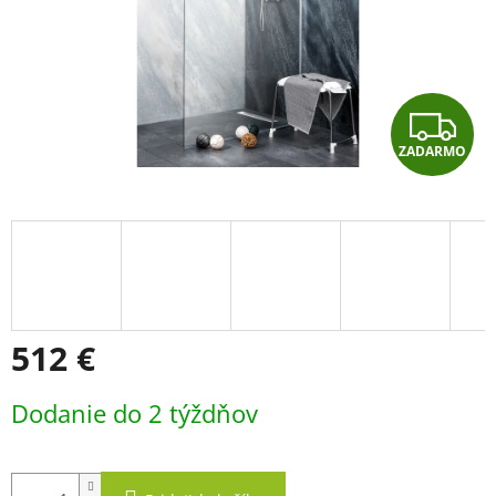
Z
ZADARMO
A
D
A
R
M
512 €
O
Jednotková
Dodanie do 2 týždňov
cena: