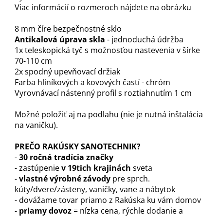
Viac informácií o rozmeroch nájdete na obrázku
8 mm číre bezpečnostné sklo
Antikalová úprava skla
- jednoduchá údržba
1x teleskopická tyč s možnosťou nastevenia v šírke
70-110 cm
2x spodný upevňovací držiak
Farba hliníkových a kovových častí - chróm
Vyrovnávací nástenný profil s roztiahnutím 1 cm
Možné položiť aj na podlahu (nie je nutná inštalácia
na vaničku).
PREČO RAKÚSKY SANOTECHNIK?
-
30 ročná tradícia značky
- zastúpenie
v 19tich krajinách
sveta
-
vlastné výrobné závody
pre sprch.
kúty/dvere/zásteny, vaničky, vane a nábytok
- dovážame tovar priamo z Rakúska ku vám domov
-
priamy dovoz
= nízka cena, rýchle dodanie a