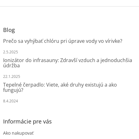
Z
á
p
ä
Blog
t
Prečo sa vyhýbať chlóru pri úprave vody vo vírivke?
i
e
2.5.2025
Ionizátor do infrasauny: Zdravší vzduch a jednoduchšia
údržba
22.1.2025
Tepelné čerpadlo: Viete, aké druhy existujú a ako
fungujú?
8.4.2024
Informácie pre vás
Ako nakupovať