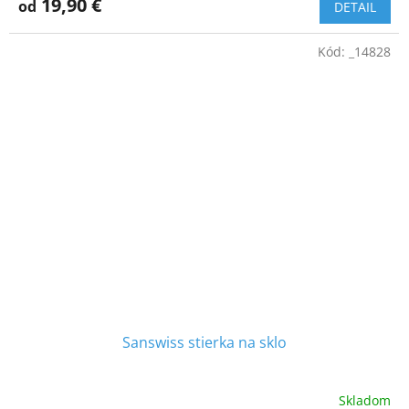
19,90 €
od
DETAIL
Kód:
_14828
Sanswiss stierka na sklo
Skladom